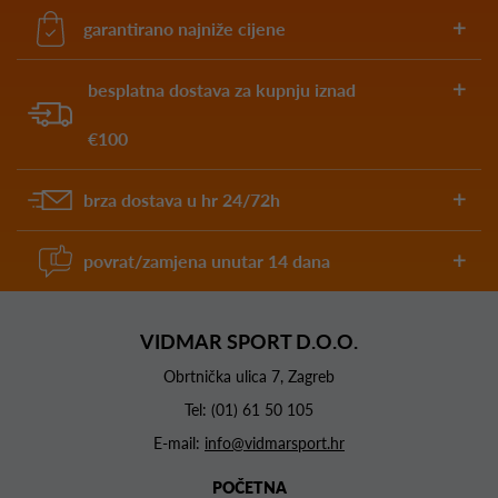
garantirano najniže cijene
besplatna dostava za kupnju iznad
€100
brza dostava u hr 24/72h
povrat/zamjena unutar 14 dana
VIDMAR SPORT D.O.O.
Obrtnička ulica 7, Zagreb
Tel:
(01) 61 50 105
E-mail:
info@vidmarsport.hr
POČETNA