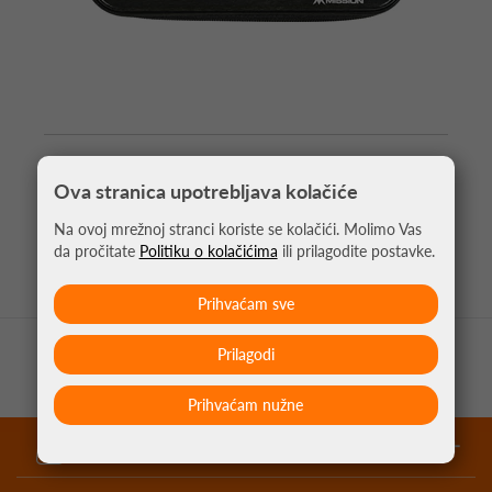
PIKADO TORBICA ABS-1 CRNA
Ova stranica upotrebljava kolačiće
17,90 €
Na ovoj mrežnoj stranci koriste se kolačići. Molimo Vas
da pročitate
Politiku o kolačićima
ili prilagodite postavke.
Prihvaćam sve
Prilagodi
Prihvaćam nužne
garantirano najniže cijene