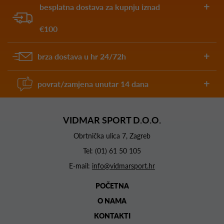
besplatna dostava za kupnju iznad
€100
brza dostava u hr 24/72h
povrat/zamjena unutar 14 dana
VIDMAR SPORT D.O.O.
Obrtnička ulica 7, Zagreb
Tel:
(01) 61 50 105
E-mail:
info@vidmarsport.hr
POČETNA
O NAMA
KONTAKTI