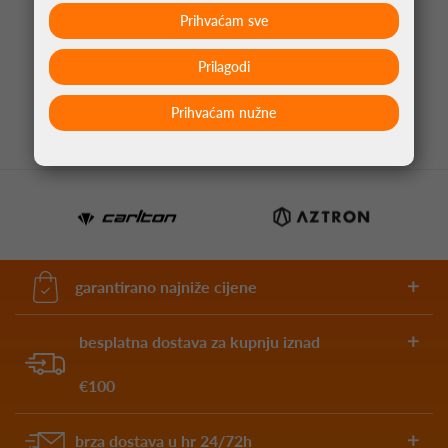
Prihvaćam sve
KRATKE PIKADO ŠPICE COSMO FIT POINT PLUS
TIPS 50KOM CRNA
Prilagodi
4,75 €
Prihvaćam nužne
garantirano najniže cijene
besplatna dostava za kupnju iznad
€100
brza dostava u hr 24/72h