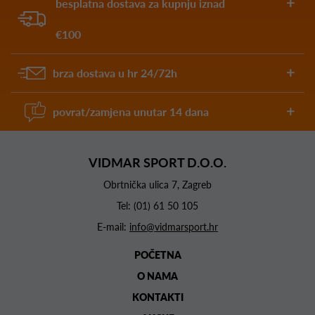
besplatna dostava za kupnju iznad
€100
brza dostava u hr 24/72h
povrat/zamjena unutar 14 dana
VIDMAR SPORT D.O.O.
Obrtnička ulica 7, Zagreb
Tel:
(01) 61 50 105
E-mail:
info@vidmarsport.hr
POČETNA
O NAMA
KONTAKTI