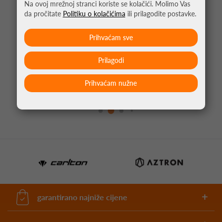
Na ovoj mrežnoj stranci koriste se kolačići. Molimo Vas
da pročitate
Politiku o kolačićima
ili prilagodite postavke.
Prihvaćam sve
Prilagodi
KRATKE PIKADO ŠPICE COSMO FIT POINT PLUS
TIPS 50KOM CRNA
Prihvaćam nužne
4,75 €
garantirano najniže cijene