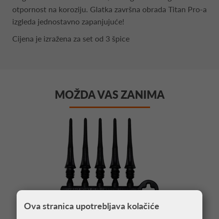
otpornost na koroziju. Glatka završna obrada Titan Pro-a
izgleda jednostavno zapanjujuće!
Cijena je izražena za set od 3 špice
MOŽDA VAS ZANIMA
Ova stranica upotrebljava kolačiće