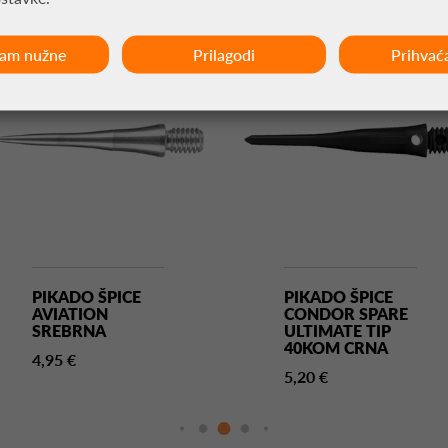
ćam nužne
Prilagodi
Prihvać
PIKADO ŠPICE
PIKADO ŠPICE
AVIATION
CONDOR SPARE
SREBRNA
ULTIMATE TIP
40KOM CRNA
4,95 €
5,20 €