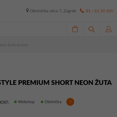
Obrtnička ulica 7, Zagreb
01 / 61 50 105
NEON ŽUTA 30 KOM
-STYLE PREMIUM SHORT NEON ŽUTA
Webshop
Obrtnička
?
OST: