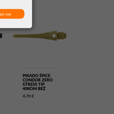
am sve
PIKADO ŠPICE
PIKADO ŠPIC
CONDOR ZERO
CONDOR ZE
STRESS TIP
STRESS TIP
40KOM BEŽ
40KOM BIJEL
4,70 €
4,70 €