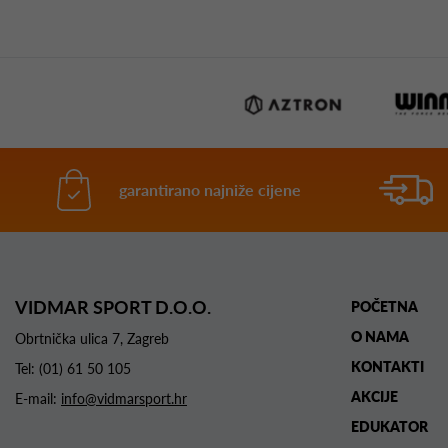
garantirano najniže cijene
VIDMAR SPORT D.O.O.
POČETNA
O NAMA
Obrtnička ulica 7, Zagreb
KONTAKTI
Tel:
(01) 61 50 105
AKCIJE
E-mail:
info@vidmarsport.hr
EDUKATOR