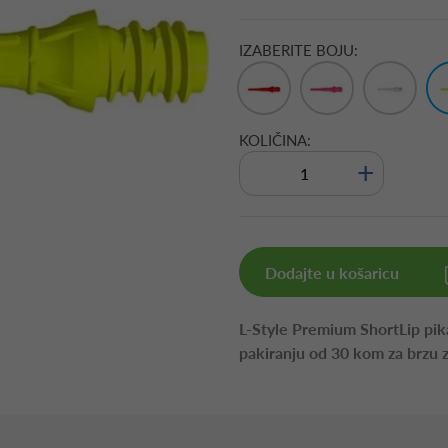
IZABERITE BOJU:
KOLIČINA:
+
Dodajte u košaricu
L-Style Premium ShortLip pi
pakiranju od 30 kom za brzu z