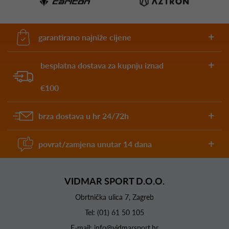
garantirano najniže cijene
besplatna dostava za kupnju iznad
€100
brza dostava u hr 24/72h
povrat/zamjena unutar 14 dana
VIDMAR SPORT D.O.O.
Obrtnička ulica 7, Zagreb
Tel:
(01) 61 50 105
E-mail:
info@vidmarsport.hr