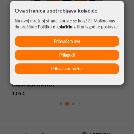
Ova stranica upotrebljava kolačiće
Na ovoj mrežnoj stranci koriste se kolačići. Molimo Vas
da pročitate
Politiku o kolačićima
ili prilagodite postavke.
Prihvaćam sve
Prilagodi
Prihvaćam nužne
PIKADO PERA ALLIANCE UNION JACK
NARANČASTA NO2
1,05 €