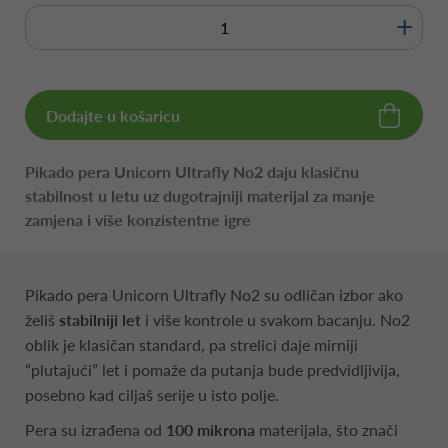
+
Dodajte u košaricu
Pikado pera Unicorn Ultrafly No2 daju klasičnu
stabilnost u letu uz dugotrajniji materijal za manje
zamjena i više konzistentne igre
Pikado pera Unicorn Ultrafly No2 su odličan izbor ako
želiš
stabilniji let
i više kontrole u svakom bacanju. No2
oblik je klasičan standard, pa strelici daje mirniji
“plutajući” let i pomaže da putanja bude predvidljivija,
posebno kad ciljaš serije u isto polje.
Pera su izrađena od
100 mikrona
materijala, što znači