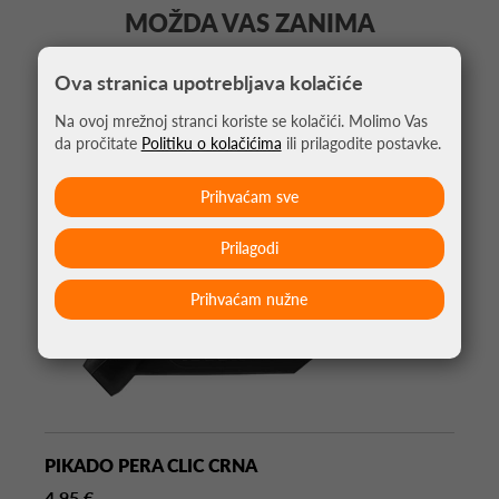
MOŽDA VAS ZANIMA
Ova stranica upotrebljava kolačiće
Na ovoj mrežnoj stranci koriste se kolačići. Molimo Vas
da pročitate
Politiku o kolačićima
ili prilagodite postavke.
Prihvaćam sve
Prilagodi
Prihvaćam nužne
PIKADO PERA CLIC CRNA
4,95 €