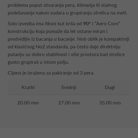
problema poput otvaranja pera, klimanja ili stalnog
podešavanja nakon sudara u grupiranju strelica na meti.
Solo izvedba ima fiksni kut krila od
90°
i “Aero Core”
konstrukciju koja pomaže da let ostane miran i
predvidljiv iz bacanja u bacanje. No6 oblik je kompaktniji
od klasičnog No2 standarda, pa često daje direktniju
putanju uz dobru stabilnost i više prostora kad strelice
gusto grupiraš u istom polju.
Cijena je izražena za pakiranje od 3 pera.
Kratki
Srednji
Dugi
20.00 mm
27.00 mm
35.00 mm