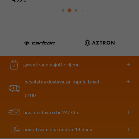
garantirano najniže cijene
besplatna dostava za kupnju iznad
€100
brza dostava u hr 24/72h
povrat/zamjena unutar 14 dana