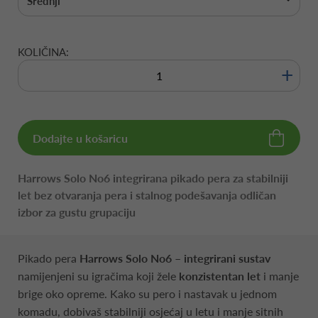
Srednji
KOLIČINA:
+
Dodajte u košaricu
Harrows Solo No6 integrirana pikado pera za stabilniji
let bez otvaranja pera i stalnog podešavanja odličan
izbor za gustu grupaciju
Pikado pera
Harrows Solo No6 – integrirani sustav
namijenjeni su igračima koji žele
konzistentan let
i manje
brige oko opreme. Kako su pero i nastavak u jednom
komadu, dobivaš stabilniji osjećaj u letu i manje sitnih