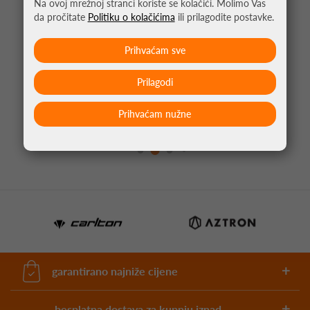
Na ovoj mrežnoj stranci koriste se kolačići. Molimo Vas
da pročitate
Politiku o kolačićima
ili prilagodite postavke.
Prihvaćam sve
Prilagodi
PIKADO PERA CLIC CRNA
Prihvaćam nužne
4,95 €
garantirano najniže cijene
besplatna dostava za kupnju iznad