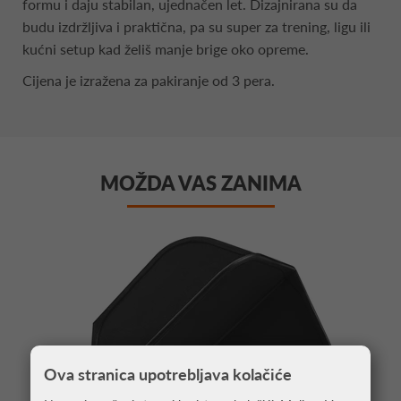
formu i daju stabilan, ujednačen let. Dizajnirana su da
budu izdržljiva i praktična, pa su super za trening, ligu ili
kućni setup kad želiš manje brige oko opreme.
Cijena je izražena za pakiranje od 3 pera.
MOŽDA VAS ZANIMA
Ova stranica upotrebljava kolačiće