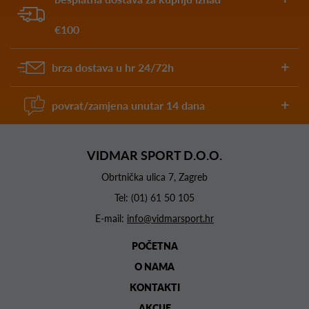
€100
brza dostava u hr 24/72h
povrat/zamjena unutar 14 dana
VIDMAR SPORT D.O.O.
Obrtnička ulica 7, Zagreb
Tel:
(01) 61 50 105
E-mail:
info@vidmarsport.hr
POČETNA
O NAMA
KONTAKTI
AKCIJE