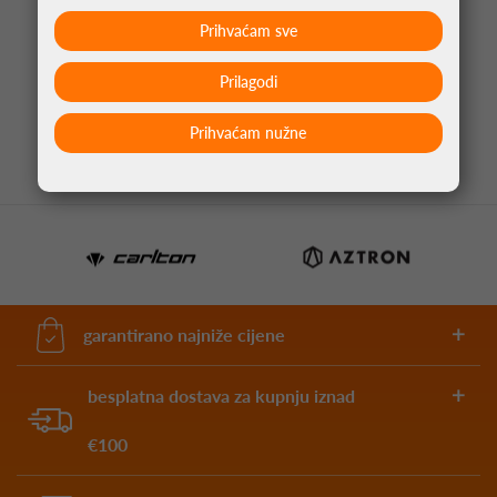
Prihvaćam sve
PIKADO PERA CLIC CRNA
Prilagodi
4,95 €
Prihvaćam nužne
garantirano najniže cijene
besplatna dostava za kupnju iznad
€100