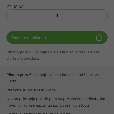
KOLIČINA:
+
Dodajte u košaricu
Pikado pera Silika najnovija su inovacija od Harrows
Darts proizvođača
Pikado pera Silika
najnovija su inovacija od Harrows
Darts.
Izrađena su od
100 mikrona
.
Nakon printanja pikado pera su presvučena jedinstvnim
novim Silika premazom
za izdrživost i čvrstoču
Cijena je izražena za paket od 3 pera