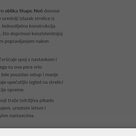
ro oblika Shape No6
donose
e uredniji izlazak strelice iz
. Jednodijelna konstrukcija
 što doprinosi konzistentnijoj
nim popravljanjem nakon
vršćuje spoj s nastavkom i
ega su ova pera vrlo
 žele pouzdan setup i manje
je upečatljiv izgled na strelici
cije opreme.
ji traže izdržljiva pikado
ćajem, urednim letom i
ylon nastavcima.
e Ring L3 Pro