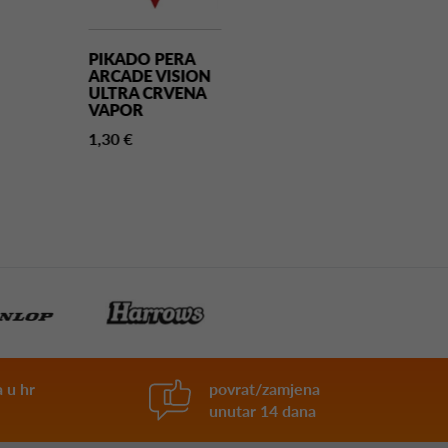
PIKADO PERA
PIKADO PERA
ARCADE VISION
ATHLETE CRN
ULTRA CRVENA
NO2
VAPOR
1,30 €
1,30 €
 u hr
povrat/zamjena
unutar 14 dana