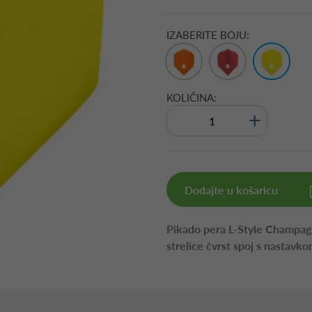
IZABERITE BOJU:
KOLIČINA:
+
Dodajte u košaricu
Pikado pera L-Style Champagn
strelice čvrst spoj s nastavko