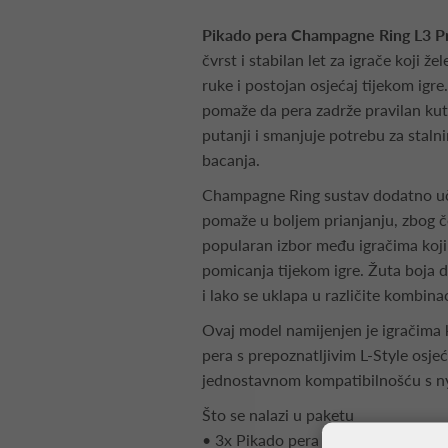
Pikado pera Champagne Ring L3 P
čvrst i stabilan let za igrače koji žel
ruke i postojan osjećaj tijekom igre
pomaže da pera zadrže pravilan kut,
putanji i smanjuje potrebu za stal
bacanja.
Champagne Ring sustav dodatno uč
pomaže u boljem prianjanju, zbog č
popularan izbor među igračima koji
pomicanja tijekom igre. Žuta boja da
i lako se uklapa u različite kombina
Ovaj model namijenjen je igračima ko
pera s prepoznatljivim L-Style osje
jednostavnom kompatibilnošću s n
Što se nalazi u paketu
• 3x Pikado pera L-Style Champagn