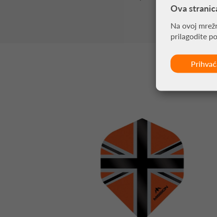
Ova stranic
Na ovoj mrežn
prilagodite p
Prihva