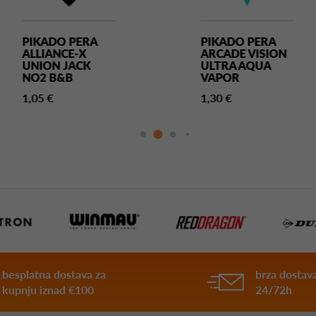
PIKADO PERA
PIKADO PERA
ALLIANCE-X
ARCADE VISION
UNION JACK
ULTRA AQUA
NO2 B&B
VAPOR
1,05 €
1,30 €
besplatna dostava za
brza dostava
kupnju iznad €100
24/72h