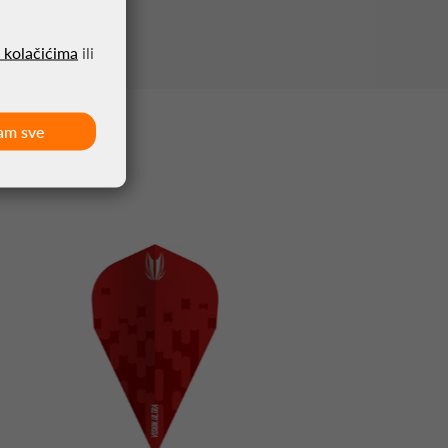
o kolačićima
ili
am sve