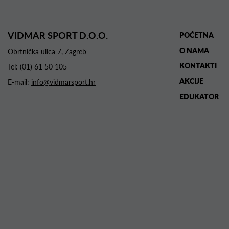
VIDMAR SPORT D.O.O.
POČETNA
O NAMA
Obrtnička ulica 7, Zagreb
KONTAKTI
Tel:
(01) 61 50 105
AKCIJE
E-mail:
info@vidmarsport.hr
EDUKATOR