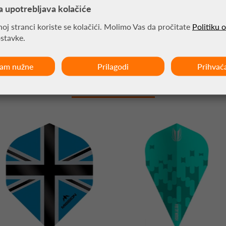
a upotrebljava kolačiće
oj stranci koriste se kolačići. Molimo Vas da pročitate
Politiku 
ostavke.
ćam nužne
Prilagodi
Prihvać
MOŽDA VAS ZANIMA