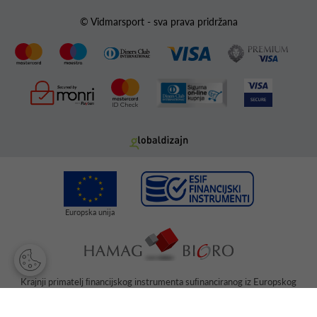
© Vidmarsport - sva prava pridržana
Krajnji primatelj ﬁnancijskog instrumenta suﬁnanciranog iz Europskog
fonda za regionalni razvoj u sklopu Operativnog programa „Konkurentnost
i kohezija“