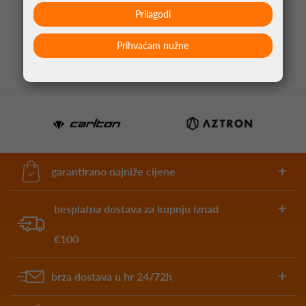
NARANČASTA NO2
Prilagodi
1,05 €
Prihvaćam nužne
garantirano najniže cijene
besplatna dostava za kupnju iznad
€100
brza dostava u hr 24/72h