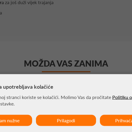
ra
za još duži vijek trajanja
ra
MOŽDA VAS ZANIMA
a upotrebljava kolačiće
oj stranci koriste se kolačići. Molimo Vas da pročitate
Politiku 
ostavke.
ćam nužne
Prilagodi
Prihvać