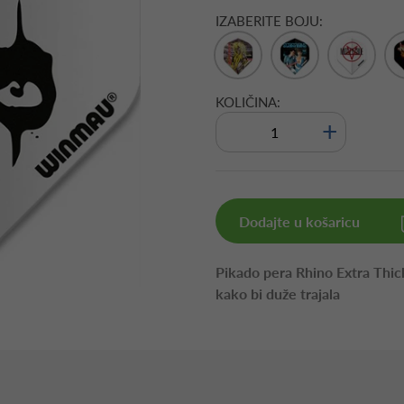
IZABERITE BOJU:
KOLIČINA:
+
Dodajte u košaricu
Pikado pera Rhino Extra Thic
kako bi duže trajala