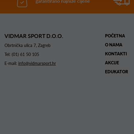
garantirano najniže cijene
VIDMAR SPORT D.O.O.
POČETNA
O NAMA
Obrtnička ulica 7, Zagreb
KONTAKTI
Tel:
(01) 61 50 105
AKCIJE
E-mail:
info@vidmarsport.hr
EDUKATOR