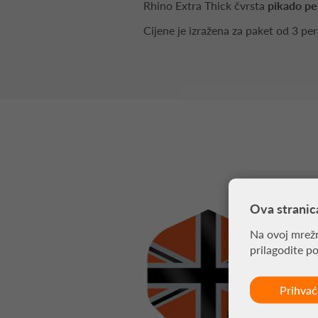
Rhino Extra Thick čvrsta
pikado pe
Cijene je izražena za paket od 3 pe
Ova stranic
Na ovoj mrežn
prilagodite p
Prihva