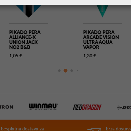
PIKADO PERA
PIKADO PERA
ALLIANCE-X
ARCADE VISION
UNION JACK
ULTRA AQUA
NO2 B&B
VAPOR
1,05 €
1,30 €
besplatna dostava za
brza dostava