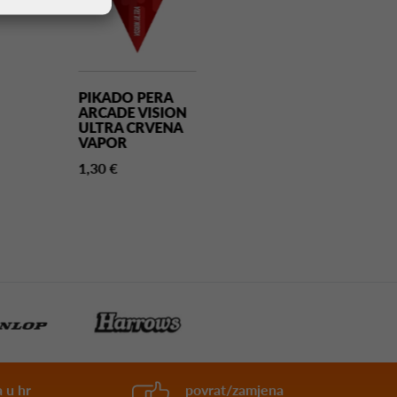
PIKADO PERA
PIKADO PERA
ARCADE VISION
ATHLETE CRN
ULTRA CRVENA
NO2
VAPOR
1,30 €
1,30 €
 u hr
povrat/zamjena