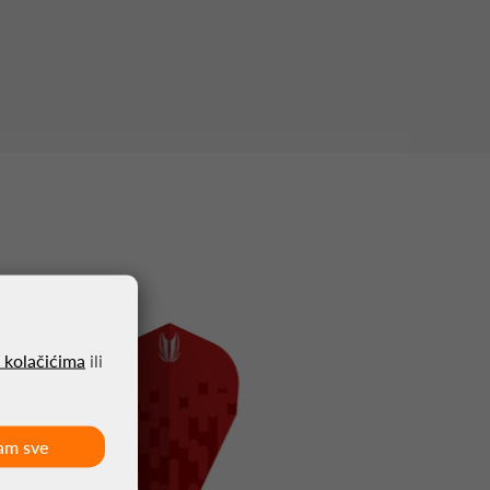
o kolačićima
ili
am sve