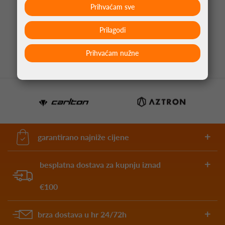
Prihvaćam sve
PIKADO PERA CLIC CRNA
Prilagodi
4,95 €
Prihvaćam nužne
garantirano najniže cijene
besplatna dostava za kupnju iznad
€100
brza dostava u hr 24/72h