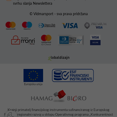
svrhu slanja Newslettera
© Vidmarsport - sva prava pridržana
Krajnji primatelj ﬁnancijskog instrumenta suﬁnanciranog iz Europskog
fonda za regionalni razvoj u sklopu Operativnog programa „Konkurentnost