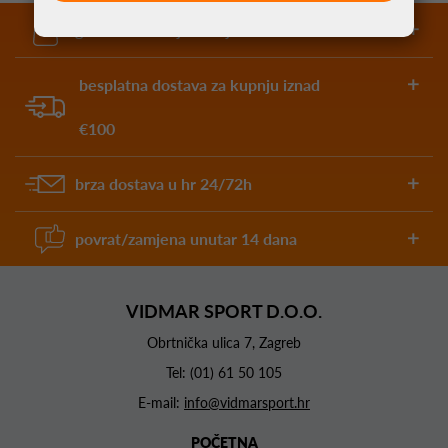
garantirano najniže cijene
besplatna dostava za kupnju iznad
€100
brza dostava u hr 24/72h
povrat/zamjena unutar 14 dana
VIDMAR SPORT D.O.O.
Obrtnička ulica 7, Zagreb
Tel:
(01) 61 50 105
E-mail:
info@vidmarsport.hr
POČETNA