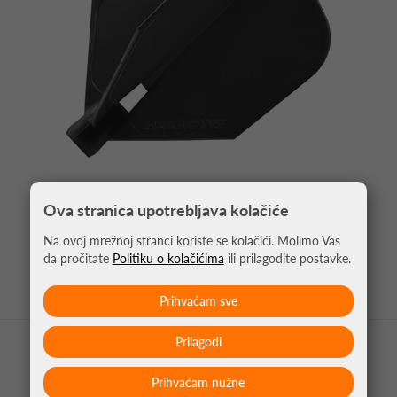
Ova stranica upotrebljava kolačiće
PIKADO PERA CLIC CRNA
4,95 €
Na ovoj mrežnoj stranci koriste se kolačići. Molimo Vas
da pročitate
Politiku o kolačićima
ili prilagodite postavke.
Prihvaćam sve
Prilagodi
Prihvaćam nužne