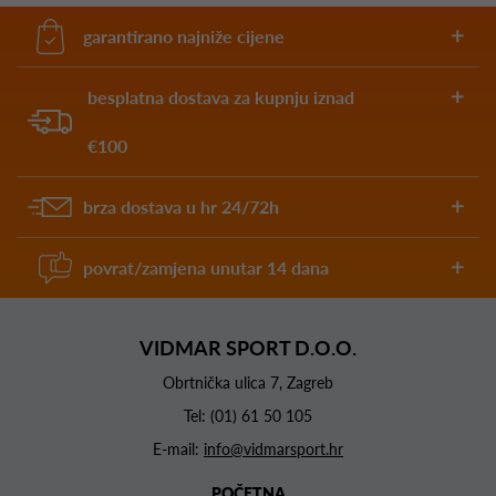
garantirano najniže cijene
besplatna dostava za kupnju iznad
€100
brza dostava u hr 24/72h
povrat/zamjena unutar 14 dana
VIDMAR SPORT D.O.O.
Obrtnička ulica 7, Zagreb
Tel:
(01) 61 50 105
E-mail:
info@vidmarsport.hr
POČETNA