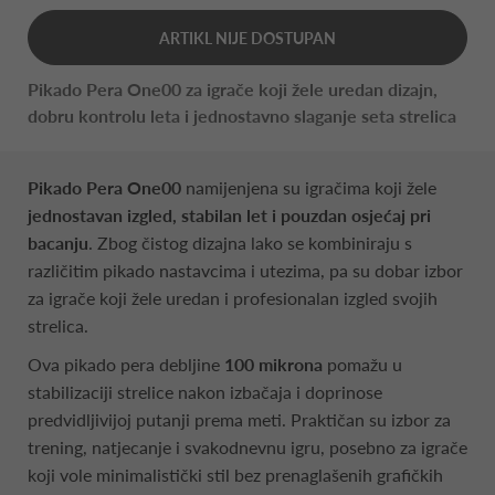
ARTIKL NIJE DOSTUPAN
Pikado Pera One00 za igrače koji žele uredan dizajn,
dobru kontrolu leta i jednostavno slaganje seta strelica
Pikado Pera One00
namijenjena su igračima koji žele
jednostavan izgled, stabilan let i pouzdan osjećaj pri
bacanju
. Zbog čistog dizajna lako se kombiniraju s
različitim pikado nastavcima i utezima, pa su dobar izbor
za igrače koji žele uredan i profesionalan izgled svojih
strelica.
Ova pikado pera debljine
100 mikrona
pomažu u
stabilizaciji strelice nakon izbačaja i doprinose
predvidljivijoj putanji prema meti. Praktičan su izbor za
trening, natjecanje i svakodnevnu igru, posebno za igrače
koji vole minimalistički stil bez prenaglašenih grafičkih