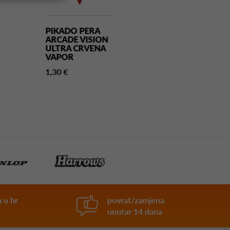
PIKADO PERA
PIKADO PERA
ARCADE VISION
ATHLETE CRN
ULTRA CRVENA
NO2
VAPOR
1,30 €
1,30 €
 u hr
povrat/zamjena
unutar 14 dana