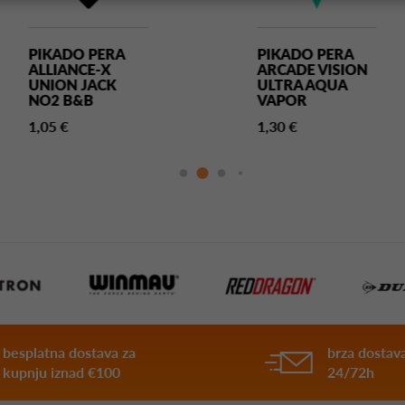
PIKADO PERA
PIKADO PERA
ALLIANCE-X
ARCADE VISION
UNION JACK
ULTRA AQUA
NO2 B&B
VAPOR
1,05 €
1,30 €
besplatna dostava za
brza dostava
kupnju iznad €100
24/72h