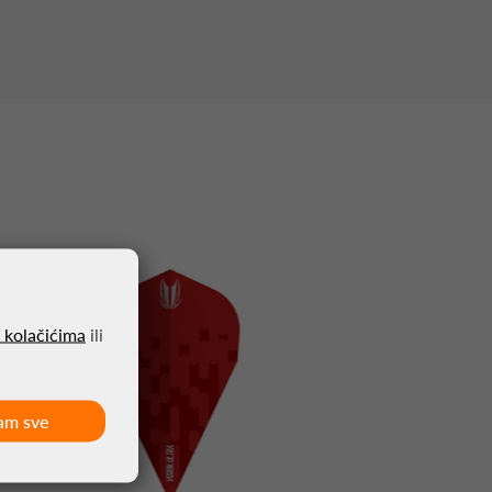
o kolačićima
ili
am sve