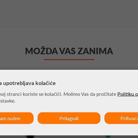
MOŽDA VAS ZANIMA
a upotrebljava kolačiće
oj stranci koriste se kolačići. Molimo Vas da pročitate
Politiku 
ostavke.
ćam nužne
Prilagodi
Prihvać