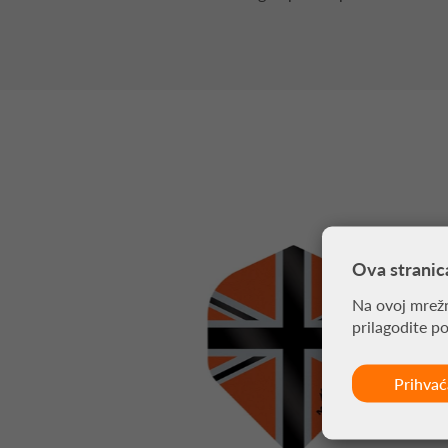
Ova stranic
Na ovoj mrežn
prilagodite p
Prihva