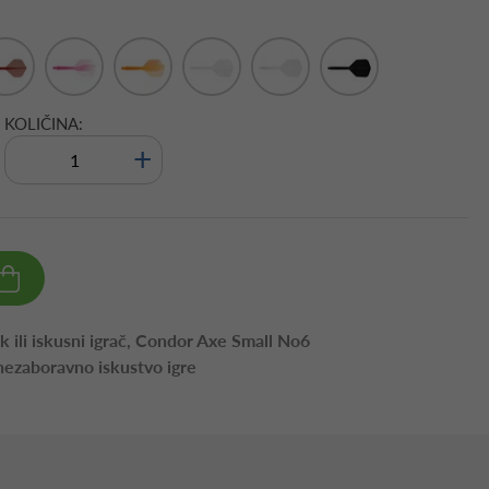
KOLIČINA:
+
ik ili iskusni igrač, Condor Axe Small No6
nezaboravno iskustvo igre