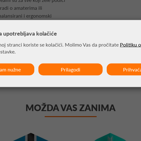
 radi o amaterima ili
balansirani i ergonomski
performanse na svakom
a upotrebljava kolačiće
oj stranci koriste se kolačići. Molimo Vas da pročitate
Politiku 
ostavke.
 pera.
ćam nužne
Prilagodi
Prihvać
MOŽDA VAS ZANIMA