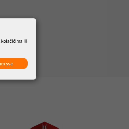
o kolačićima
ili
am sve