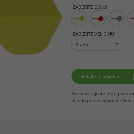
IZABERITE BOJU:
IZABERITE VELIČINU:
Kratki
Dodajte u košaricu
Bez obzira jeste li ste početn
pikado pera osigurat će Vam 