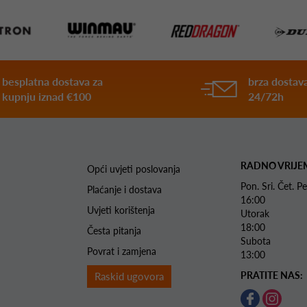
besplatna dostava za
brza dostava
kupnju iznad €100
24/72h
RADNO VRIJE
Opći uvjeti poslovanja
Pon. Sri. Čet.
Plaćanje i dostava
16:00
Uvjeti korištenja
Utorak 
18:00
Česta pitanja
Subota 
Povrat i zamjena
13:00
PRATITE NAS:
Raskid ugovora