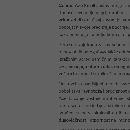
Condor Axe Small
sustav integrira
donose revoluciju u igri, kombinira
vrhunski dizajn
. Ovaj sustav je nam
poboljšati svoje preciznije bacanje, 
kako bi omogućio bolju kontrolu i 
Pera su dizajnirana za savršeno uskl
njihov oblik omogućava lakše održa
izraženim aerodinamičnim karakter
pera
smanjuju otpor zraka
, omoguću
većom brzinom i stabilnošću prema
Nastavci su osmišljeni tako da savr
poboljšava
ravnoteža
i
preciznost
Axe, bacanje postaje intuitivnije i 
interakciju između tijela strelice i 
izrađeni su od visokokvalitetnih mat
dugovječnost
i
otpornost
na intenz
Condor Axe Small pera i nastavci ide