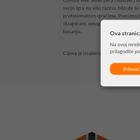
svoju igru na višu razinu, bilo da se
profesionalnim igračima. Precizno 
dizajnirani, omogućuju vrhunske 
bacanju.
Ova stranic
Na ovoj mrežn
prilagodite p
Cijena je izražena za pakiranje od 3
Prihva