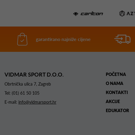
garantirano najniže cijene
VIDMAR SPORT D.O.O.
POČETNA
O NAMA
Obrtnička ulica 7, Zagreb
KONTAKTI
Tel:
(01) 61 50 105
AKCIJE
E-mail:
info@vidmarsport.hr
EDUKATOR