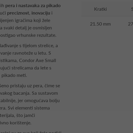
nih
pera i nastavaka za pikado
Kratki
jući
preciznost
,
inovaciju
i
ijenjen igračima koji žele
21.50 mm
2
a svaki detalj je osmisljen
postigao vrhunske rezultate.
ađivanje s tijelom strelice, a
vanje ravnoteže u letu. S
istikama, Condor Axe Small
jući strelicama da lete s
 pikado meti.
šeno pristaju uz pera, čime se
svakog bacanja. Sa sustavom
stabilnije, jer omogućava bolju
pera. Svi elementi sistema
erijala, što jamči
ivno korištenje.
alni su za sve koji žele podići