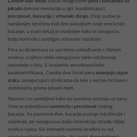
Condor Axe Small
sustav integriranih
pera i nastavaka za
pikado
donose revoluciju u igri, kombinirajući
preciznost
,
inovaciju
i
vrhunski dizajn
. Ovaj sustav je
namijenjen igračima koji žele poboljšati svoje preciznije
bacanje, a svaki detalj je osmisljen kako bi omogućio
bolju kontrolu i postigao vrhunske rezultate.
Pera su dizajnirana za savršeno usklađivanje s tijelom
strelice, a njihov oblik omogućava lakše održavanje
ravnoteže u letu. S izraženim aerodinamičnim
karakteristikama, Condor Axe Small pera
smanjuju otpor
zraka
, omogućujući strelicama da lete s većom brzinom i
stabilnošću prema pikado meti.
Nastavci su osmišljeni tako da savršeno pristaju uz pera,
čime se poboljšava
ravnoteža
i
preciznost
svakog
bacanja. Sa sustavom Axe, bacanje postaje intuitivnije i
stabilnije, jer omogućava bolju interakciju između tijela
strelice i pera. Svi elementi sistema izrađeni su od
visokokvalitetnih materijala, što jamči
dugovječnost
i