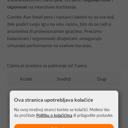
otpornost
na intenzivno korištenje.
Condor Axe Small pera i nastavci idealni su za sve koji
žele podići svoju igru na višu razinu, bilo da se radi o
amaterima ili profesionalnim igračima. Precizno
balansirani i ergonomski dizajnirani, omogućuju
vrhunske performanse na svakom bacanju.
Cijena je izražena za pakiranje od 3 pera.
Kratki
Srednji
Dugi
21.50 mm
27.50 mm
33.50 mm
Ova stranica upotrebljava kolačiće
Na ovoj mrežnoj stranci koriste se kolačići. Molimo Vas
da pročitate
Politiku o kolačićima
ili prilagodite postavke.