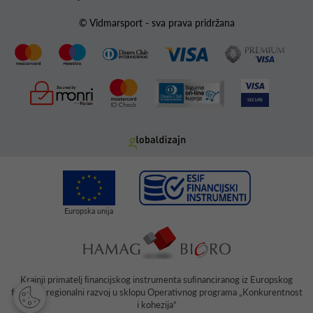
© Vidmarsport - sva prava pridržana
Krajnji primatelj ﬁnancijskog instrumenta suﬁnanciranog iz Europskog
fonda za regionalni razvoj u sklopu Operativnog programa „Konkurentnost
i kohezija“