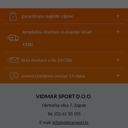
garantirano najniže cijene
besplatna dostava za kupnju iznad
€100
brza dostava u hr 24/72h
povrat/zamjena unutar 14 dana
VIDMAR SPORT D.O.O.
Obrtnička ulica 7, Zagreb
Tel:
(01) 61 50 105
E-mail:
info@vidmarsport.hr