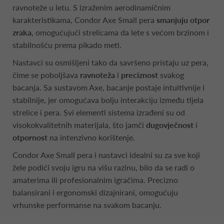
ravnoteže u letu. S izraženim aerodinamičnim
karakteristikama, Condor Axe Small pera
smanjuju otpor
zraka
, omogućujući strelicama da lete s većom brzinom i
stabilnošću prema pikado meti.
Nastavci su osmišljeni tako da savršeno pristaju uz pera,
čime se poboljšava
ravnoteža
i
preciznost
svakog
bacanja. Sa sustavom Axe, bacanje postaje intuitivnije i
stabilnije, jer omogućava bolju interakciju između tijela
strelice i pera. Svi elementi sistema izrađeni su od
visokokvalitetnih materijala, što jamči
dugovječnost
i
otpornost
na intenzivno korištenje.
Condor Axe Small pera i nastavci idealni su za sve koji
žele podići svoju igru na višu razinu, bilo da se radi o
amaterima ili profesionalnim igračima. Precizno
balansirani i ergonomski dizajnirani, omogućuju
vrhunske performanse na svakom bacanju.