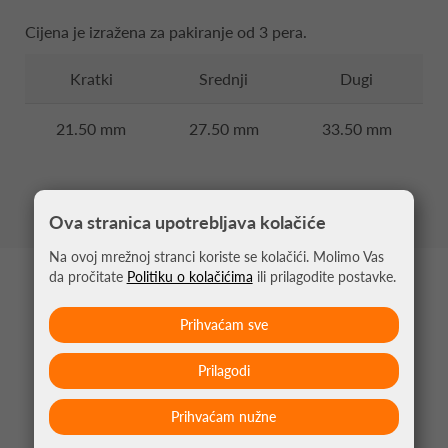
Cijena je izražena za pakiranje od 3 pera.
Kratki
Srednji
Dugi
21.50 mm
27.50 mm
33.50 mm
Ova stranica upotrebljava kolačiće
Na ovoj mrežnoj stranci koriste se kolačići. Molimo Vas
da pročitate
Politiku o kolačićima
ili prilagodite postavke.
MOŽDA VAS ZANIMA
Prihvaćam sve
Prilagodi
Prihvaćam nužne