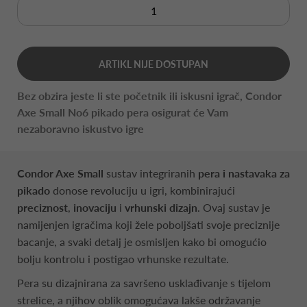
ARTIKL NIJE DOSTUPAN
Bez obzira jeste li ste početnik ili iskusni igrač, Condor
Axe Small No6 pikado pera osigurat će Vam
nezaboravno iskustvo igre
Condor Axe Small
sustav integriranih
pera i nastavaka za
pikado
donose revoluciju u igri, kombinirajući
preciznost
,
inovaciju
i
vrhunski dizajn
. Ovaj sustav je
namijenjen igračima koji žele poboljšati svoje preciznije
bacanje, a svaki detalj je osmisljen kako bi omogućio
bolju kontrolu i postigao vrhunske rezultate.
Pera su dizajnirana za savršeno usklađivanje s tijelom
strelice, a njihov oblik omogućava lakše održavanje