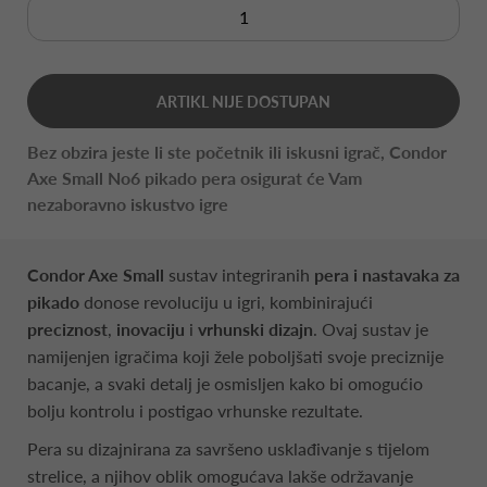
ARTIKL NIJE DOSTUPAN
Bez obzira jeste li ste početnik ili iskusni igrač, Condor
Axe Small No6 pikado pera osigurat će Vam
nezaboravno iskustvo igre
Condor Axe Small
sustav integriranih
pera i nastavaka za
pikado
donose revoluciju u igri, kombinirajući
preciznost
,
inovaciju
i
vrhunski dizajn
. Ovaj sustav je
namijenjen igračima koji žele poboljšati svoje preciznije
bacanje, a svaki detalj je osmisljen kako bi omogućio
bolju kontrolu i postigao vrhunske rezultate.
Pera su dizajnirana za savršeno usklađivanje s tijelom
strelice, a njihov oblik omogućava lakše održavanje