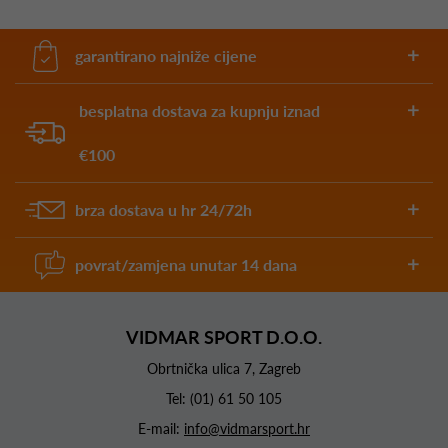
garantirano najniže cijene
besplatna dostava za kupnju iznad
€100
brza dostava u hr 24/72h
povrat/zamjena unutar 14 dana
VIDMAR SPORT D.O.O.
Obrtnička ulica 7, Zagreb
Tel:
(01) 61 50 105
E-mail:
info@vidmarsport.hr