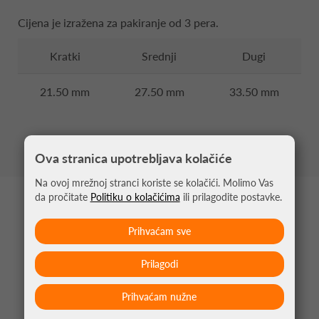
Cijena je izražena za pakiranje od 3 pera.
Kratki
Srednji
Dugi
21.50 mm
27.50 mm
33.50 mm
Ova stranica upotrebljava kolačiće
Na ovoj mrežnoj stranci koriste se kolačići. Molimo Vas
da pročitate
Politiku o kolačićima
ili prilagodite postavke.
MOŽDA VAS ZANIMA
Prihvaćam sve
Prilagodi
Prihvaćam nužne