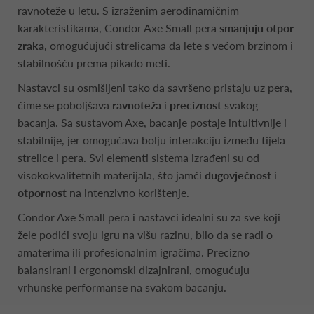
ravnoteže u letu. S izraženim aerodinamičnim
karakteristikama, Condor Axe Small pera
smanjuju otpor
zraka
, omogućujući strelicama da lete s većom brzinom i
stabilnošću prema pikado meti.
Nastavci su osmišljeni tako da savršeno pristaju uz pera,
čime se poboljšava
ravnoteža
i
preciznost
svakog
bacanja. Sa sustavom Axe, bacanje postaje intuitivnije i
stabilnije, jer omogućava bolju interakciju između tijela
strelice i pera. Svi elementi sistema izrađeni su od
visokokvalitetnih materijala, što jamči
dugovječnost
i
otpornost
na intenzivno korištenje.
Condor Axe Small pera i nastavci idealni su za sve koji
žele podići svoju igru na višu razinu, bilo da se radi o
amaterima ili profesionalnim igračima. Precizno
balansirani i ergonomski dizajnirani, omogućuju
vrhunske performanse na svakom bacanju.