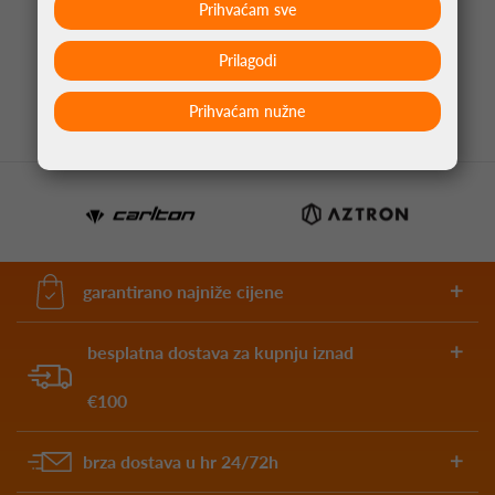
PIKADO NASTAVAK CLIC CRNA
Prihvaćam sve
4,95 €
Prilagodi
Prihvaćam nužne
garantirano najniže cijene
besplatna dostava za kupnju iznad
€100
brza dostava u hr 24/72h