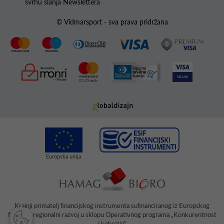
svrhu slanja Newslettera
© Vidmarsport - sva prava pridržana
Krajnji primatelj ﬁnancijskog instrumenta suﬁnanciranog iz Europskog
fonda za regionalni razvoj u sklopu Operativnog programa „Konkurentnost
i kohezija“