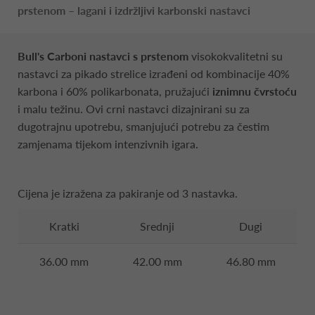
prstenom – lagani i izdržljivi karbonski nastavci
Bull's Carboni nastavci s prstenom
visokokvalitetni su
nastavci za pikado strelice izrađeni od kombinacije 40%
karbona i 60% polikarbonata, pružajući
iznimnu čvrstoću
i malu težinu. Ovi crni nastavci dizajnirani su za
dugotrajnu upotrebu, smanjujući potrebu za čestim
zamjenama tijekom intenzivnih igara.
Cijena je izražena za pakiranje od 3 nastavka.
Kratki
Srednji
Dugi
36.00 mm
42.00 mm
46.80 mm