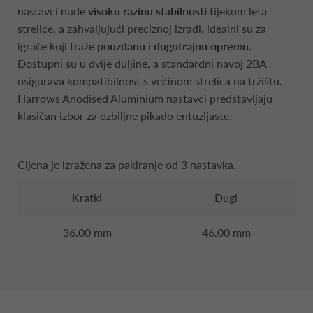
nastavci nude
visoku razinu stabilnosti
tijekom leta
strelice, a zahvaljujući preciznoj izradi, idealni su za
igrače koji traže
pouzdanu
i
dugotrajnu opremu
.
Dostupni su u dvije duljine, a standardni navoj 2BA
osigurava kompatibilnost s većinom strelica na tržištu.
Harrows Anodised Aluminium nastavci predstavljaju
klasičan izbor za ozbiljne pikado entuzijaste.
Cijena je izražena za pakiranje od 3 nastavka.
Kratki
Dugi
36.00 mm
46.00 mm