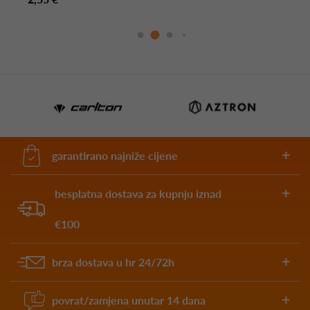
garantirano najniže cijene
besplatna dostava za kupnju iznad
€100
brza dostava u hr 24/72h
povrat/zamjena unutar 14 dana