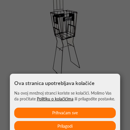
Ova stranica upotrebljava kolačiće
KOŠARA ZA TENIS LOPTE PRO'S PRO
Na ovoj mrežnoj stranci koriste se kolačići. Molimo Vas
da pročitate
Politiku o kolačićima
ili prilagodite postavke.
43,66 €
Prihvaćam sve
Prilagodi