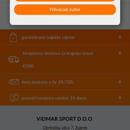
Prihvaćam nužne
garantirano najniže cijene
besplatna dostava za kupnju iznad
€100
brza dostava u hr 24/72h
povrat/zamjena unutar 14 dana
VIDMAR SPORT D.O.O.
Obrtnička ulica 7, Zagreb