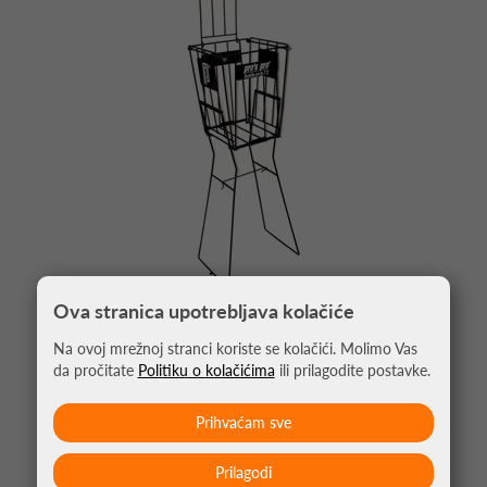
Ova stranica upotrebljava kolačiće
KOŠARA ZA TENIS LOPTE PRO'S PRO
Na ovoj mrežnoj stranci koriste se kolačići. Molimo Vas
da pročitate
Politiku o kolačićima
ili prilagodite postavke.
43,66 €
Prihvaćam sve
Prilagodi