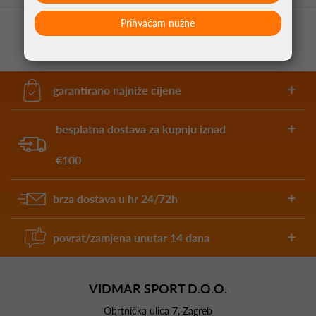
Prihvaćam nužne
garantirano najniže cijene
besplatna dostava za kupnju iznad
€100
brza dostava u hr 24/72h
povrat/zamjena unutar 14 dana
VIDMAR SPORT D.O.O.
Obrtnička ulica 7, Zagreb