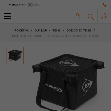
POČETNA
DUNLOP
TENIS
DODACI ZA TENIS
MINI TENIS FOLDABLE TEACHING CART 144 LOPTICA - TORBA