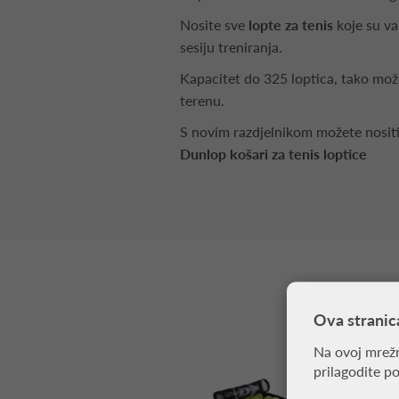
Nosite sve
lopte za tenis
koje su va
sesiju treniranja.
Kapacitet do 325 loptica, tako mož
terenu.
S novim razdjelnikom možete nositi r
Dunlop košari za tenis loptice
Ova stranic
Na ovoj mrežn
prilagodite p