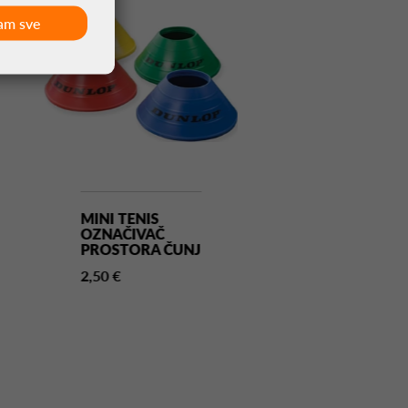
am sve
MINI TENIS
MINI TENIS
OZNAČIVAČ
OZNAČIVAČ
PROSTORA ČUNJ
PROSTORA
LINIJA
2,50 €
2,50 €