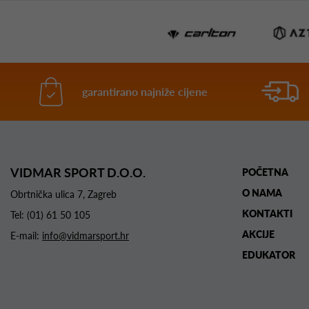
garantirano najniže cijene
VIDMAR SPORT D.O.O.
POČETNA
O NAMA
Obrtnička ulica 7, Zagreb
KONTAKTI
Tel:
(01) 61 50 105
AKCIJE
E-mail:
info@vidmarsport.hr
EDUKATOR