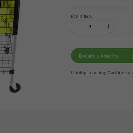
KOLIČINA:
+
Dodajte u košaricu
Dunlop Teaching Cart kolica m
.