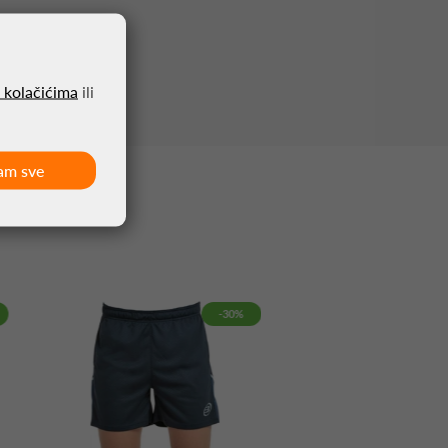
o kolačićima
ili
am sve
-30%