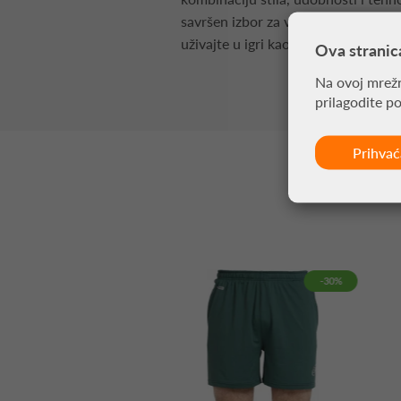
savršen izbor za vas. Pripremite se 
uživajte u igri kao nikada do sada!
Ova stranic
Na ovoj mrežn
prilagodite p
Prihva
-30%
-30%