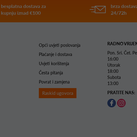
besplatna dostava za
brza dostava
kupnju iznad €100
24/72h
RADNO VRIJE
Opći uvjeti poslovanja
Pon. Sri. Čet.
Plaćanje i dostava
16:00
Uvjeti korištenja
Utorak 
18:00
Česta pitanja
Subota 
Povrat i zamjena
13:00
PRATITE NAS:
Raskid ugovora