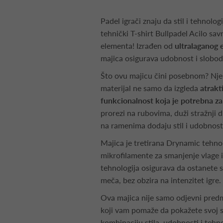
Padel igrači znaju da stil i tehnolog
tehnički T-shirt Bullpadel Acilo sa
elementa! Izrađen od
ultralaganog e
majica osigurava udobnost i slobod
Što ovu majicu čini posebnom? Nje
materijal ne samo da izgleda
atrakt
funkcionalnost koja je potrebna z
prorezi na rubovima, duži stražnji d
na ramenima dodaju stil i udobnost
Majica je tretirana Drynamic tehnol
mikrofilamente za smanjenje vlage
tehnologija osigurava da ostanete s
meča, bez obzira na intenzitet igre.
Ova majica nije samo odjevni predm
koji vam pomaže da pokažete svoj sti
kombinaciju stila, udobnosti i tehno