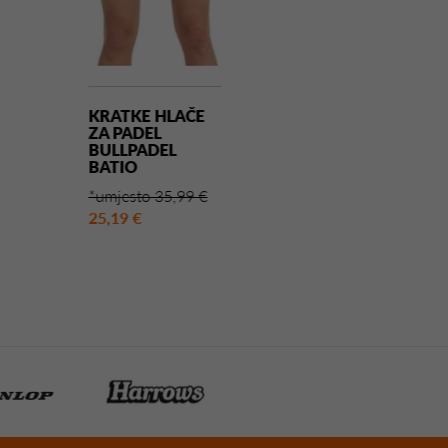
KRATKE HLAČE
KRATKE HLAČ
ZA PADEL
ZA PADEL
BULLPADEL
MUNICH MAT
BATIO
CRNA
*umjesto 35,99 €
*umjesto 30,00
25,19 €
21,00 €