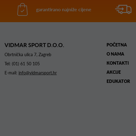
garantirano najniže cijene
VIDMAR SPORT D.O.O.
POČETNA
O NAMA
Obrtnička ulica 7, Zagreb
KONTAKTI
Tel:
(01) 61 50 105
AKCIJE
E-mail:
info@vidmarsport.hr
EDUKATOR