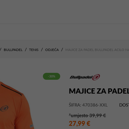
BULLPADEL
TENIS
ODJEĆA
MAJICE ZA PADEL BULLPADEL ACILO 
-30%
MAJICE ZA PADE
ŠIFRA: 470386-XXL
DOS
*umjesto 39,99 €
27,99 €