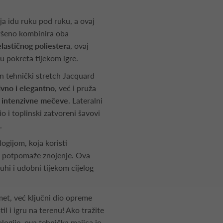
ija idu ruku pod ruku, a ovaj
vršeno kombinira oba
lastičnog poliestera
, ovaj
u pokreta tijekom igre.
n tehnički stretch Jacquard
ivno i elegantno
, već i pruža
a intenzivne mečeve
. Lateralni
io i toplinski zatvoreni šavovi
.
ogijom, koja koristi
 i potpomaže znojenje. Ova
uhi i udobni tijekom cijelog
et, već ključni dio opreme
l i igru na terenu! Ako tražite
logije, ova tehnička majica je