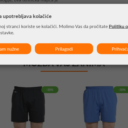
za nove sportske izazove i
a upotrebljava kolačiće
oj stranci koriste se kolačići. Molimo Vas da pročitate
Politiku 
ostavke.
ćam nužne
Prilagodi
Prihvać
MOŽDA VAS ZANIMA
-30%
-30%