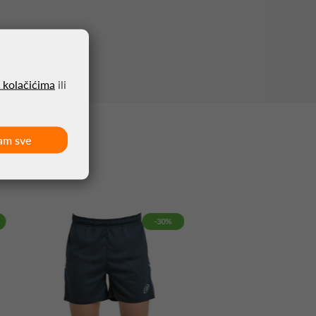
o kolačićima
ili
am sve
-30%
-30%