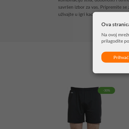
savršen izbor za vas. Pripremite se 
uživajte u igri kao nikada do sada!
Ova stranic
Na ovoj mrežn
prilagodite p
Prihva
-30%
-30%