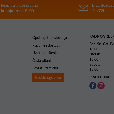
besplatna dostava za
brza dostava
kupnju iznad €100
24/72h
RADNO VRIJE
Opći uvjeti poslovanja
Pon. Sri. Čet.
Plaćanje i dostava
16:00
Uvjeti korištenja
Utorak 
18:00
Česta pitanja
Subota 
Povrat i zamjena
13:00
PRATITE NAS:
Raskid ugovora