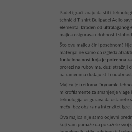
Padel igrači znaju da stil i tehnolog
tehnički T-shirt Bullpadel Acilo sa
elementa! Izrađen od
ultralaganog e
majica osigurava udobnost i slobod
Što ovu majicu čini posebnom? Nje
materijal ne samo da izgleda
atrakt
funkcionalnost koja je potrebna z
prorezi na rubovima, duži stražnji d
na ramenima dodaju stil i udobnost
Majica je tretirana Drynamic tehnol
mikrofilamente za smanjenje vlage
tehnologija osigurava da ostanete s
meča, bez obzira na intenzitet igre.
Ova majica nije samo odjevni predm
koji vam pomaže da pokažete svoj sti
kombinaciju stila, udobnosti i tehno