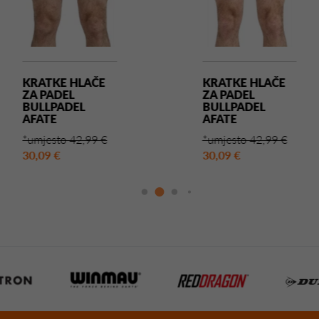
TKE HLAČE
KRATKE HLAČE
PADEL
ZA PADEL
LPADEL
BULLPADEL
TE
AFATE
esto 42,99 €
*umjesto 42,99 €
9 €
30,09 €