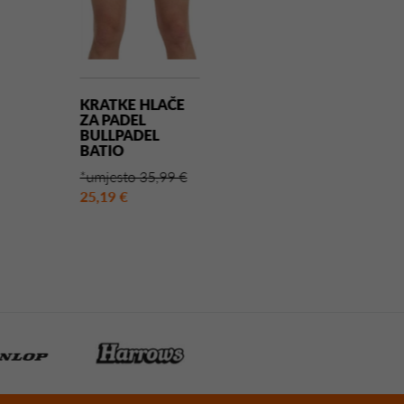
KRATKE HLAČE
KRATKE HLAČE
ZA PADEL
ZA PADEL
BULLPADEL
MUNICH MATCH
BATIO
CRNA
*umjesto 35,99 €
*umjesto 30,00 €
25,19 €
21,00 €