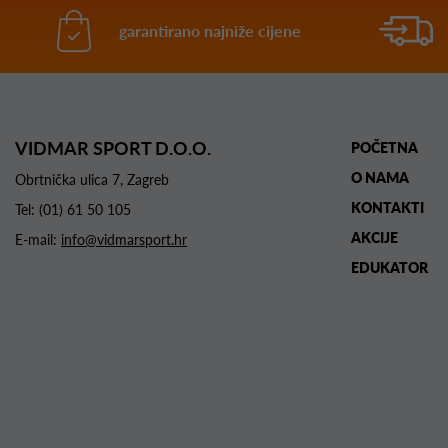
garantirano najniže cijene
VIDMAR SPORT D.O.O.
POČETNA
O NAMA
Obrtnička ulica 7, Zagreb
KONTAKTI
Tel:
(01) 61 50 105
AKCIJE
E-mail:
info@vidmarsport.hr
EDUKATOR