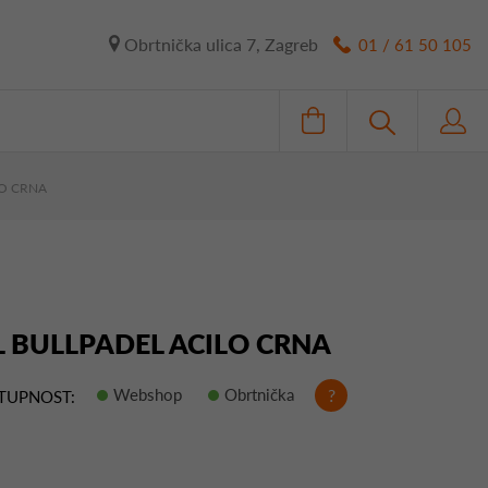
Obrtnička ulica 7, Zagreb
01 / 61 50 105
LO CRNA
L BULLPADEL ACILO CRNA
Webshop
Obrtnička
?
TUPNOST: