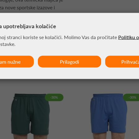
za nove sportske izazove i
a upotrebljava kolačiće
oj stranci koriste se kolačići. Molimo Vas da pročitate
Politiku 
ostavke.
ćam nužne
Prilagodi
Prihvać
MOŽDA VAS ZANIMA
-30%
-30%