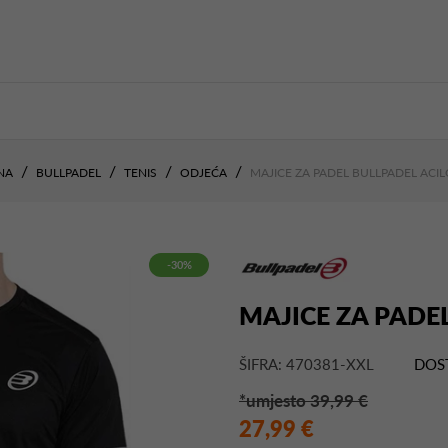
NA
BULLPADEL
TENIS
ODJEĆA
MAJICE ZA PADEL BULLPADEL ACI
-30%
MAJICE ZA PADE
ŠIFRA: 470381-XXL
DOS
*umjesto 39,99 €
27,99 €