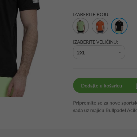
IZABERITE BOJU:
IZABERITE VELIČINU:
2XL
Dodajte u košaricu
Pripremite se za nove sportsk
sada uz majicu Bullpadel Acil