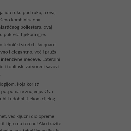
ija idu ruku pod ruku, a ovaj
vršeno kombinira oba
lastičnog poliestera
, ovaj
u pokreta tijekom igre.
n tehnički stretch Jacquard
ivno i elegantno
, već i pruža
a intenzivne mečeve
. Lateralni
io i toplinski zatvoreni šavovi
.
ogijom, koja koristi
 i potpomaže znojenje. Ova
uhi i udobni tijekom cijelog
et, već ključni dio opreme
l i igru na terenu! Ako tražite
logije, ova tehnička majica je