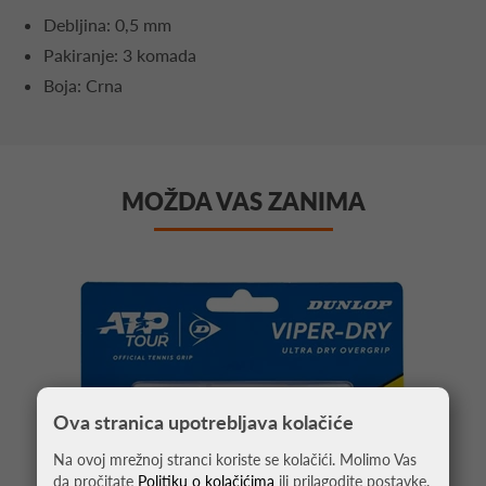
Debljina: 0,5 mm
Pakiranje: 3 komada
Boja: Crna
MOŽDA VAS ZANIMA
Ova stranica upotrebljava kolačiće
Na ovoj mrežnoj stranci koriste se kolačići. Molimo Vas
da pročitate
Politiku o kolačićima
ili prilagodite postavke.