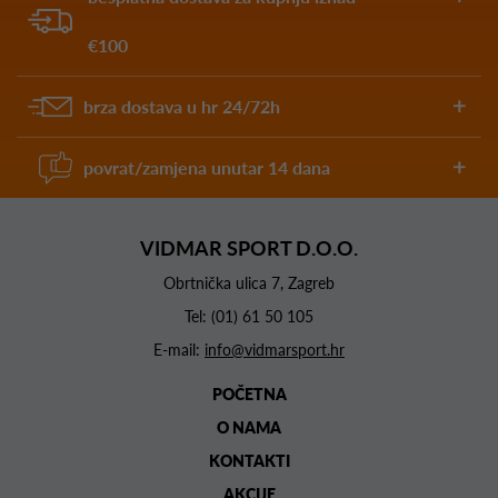
€100
brza dostava u hr 24/72h
povrat/zamjena unutar 14 dana
VIDMAR SPORT D.O.O.
Obrtnička ulica 7, Zagreb
Tel:
(01) 61 50 105
E-mail:
info@vidmarsport.hr
POČETNA
O NAMA
KONTAKTI
AKCIJE