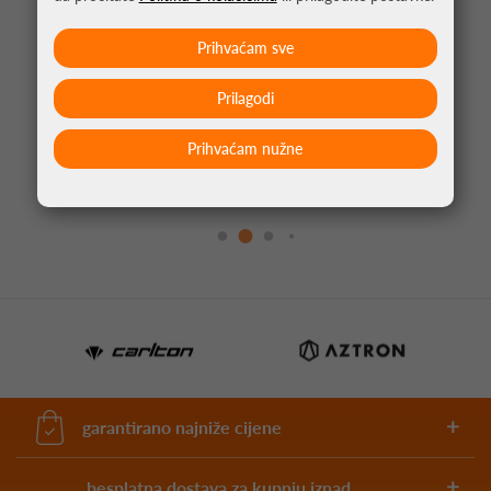
Prihvaćam sve
Prilagodi
GRIP ZA REKET DUNLOP ATP VIPER-DRY GRIP
Prihvaćam nužne
BIJELA
7,95 €
garantirano najniže cijene
besplatna dostava za kupnju iznad