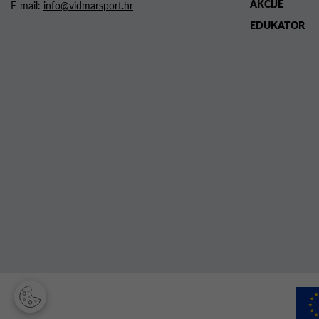
AKCIJE
E-mail:
info@vidmarsport.hr
EDUKATOR