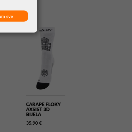
am sve
ČARAPE FLOKY
ČARAPE FLO
AXSIST 3D
RE CHARGE
BIJELA
CRNA
35,90 €
55,00 €