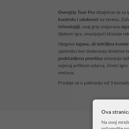
Overgrip Tour Pro
dizajniran je za 
kontrolu i udobnost
na terenu. Zah
tehnologiji
, ovaj grip osigurava
sigu
tijekom igre, smanjujući klizanje rek
Njegova
lagana, ali izdržljiva konst
upotrebu bez dodavanja dodatne te
podstavljena površina
smanjuje opt
osjećaj prilikom udarca, čineći igr
mečeva.
Prodaje se u pakiranju od 3 komada
Ova stranic
Na ovoj mrežn
prilagodite p