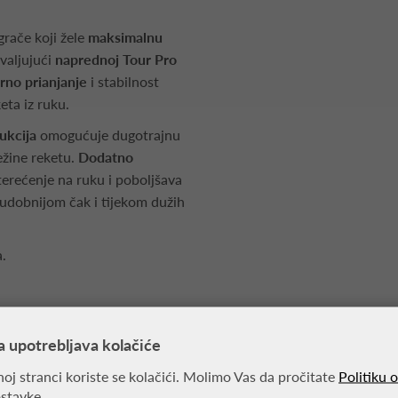
igrače koji žele
maksimalnu
valjujući
naprednoj Tour Pro
rno prianjanje
i stabilnost
eta iz ruku.
rukcija
omogućuje dugotrajnu
žine reketu.
Dodatno
erećenje na ruku i poboljšava
u udobnijom čak i tijekom dužih
.
a upotrebljava kolačiće
oj stranci koriste se kolačići. Molimo Vas da pročitate
Politiku 
ostavke.