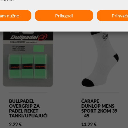
MOŽDA VAS ZANIMA
ćam nužne
Prilagodi
Prihvać
BULLPADEL
ČARAPE
OVERGRIP ZA
DUNLOP MENS
PADEL REKET
SPORT 2KOM 39
TANKI/UPIJAJUĆI
- 45
9,99 €
11,99 €