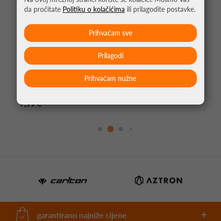
da pročitate
Politiku o kolačićima
ili prilagodite postavke.
Prihvaćam sve
Prilagodi
Prihvaćam nužne
BOCA ZA VODU DUNLOP 700ML
7,99 €
garantirano najniže cijene