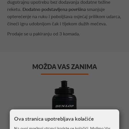
dugotrajnu upotrebu bez dodavanja dodatne težine
reketu.
Dodatno podstavljena površina
smanjuje
opterećenje na ruku i poboljšava osjećaj prilikom udarca,
čineći igru udobnijom čak i tijekom dužih mečeva.
Prodaje se u pakiranju od 3 komada.
MOŽDA VAS ZANIMA
Ova stranica upotrebljava kolačiće
Na ovoj mrežnoj stranci koriste se kolačići. Molimo Vas