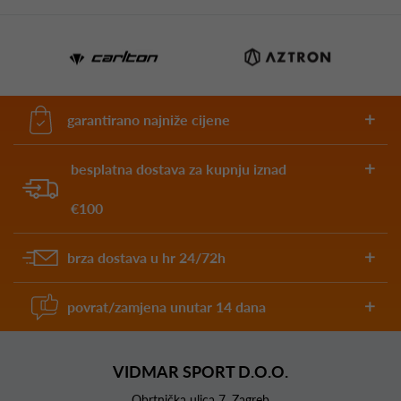
garantirano najniže cijene
besplatna dostava za kupnju iznad
€100
brza dostava u hr 24/72h
povrat/zamjena unutar 14 dana
VIDMAR SPORT D.O.O.
Obrtnička ulica 7, Zagreb