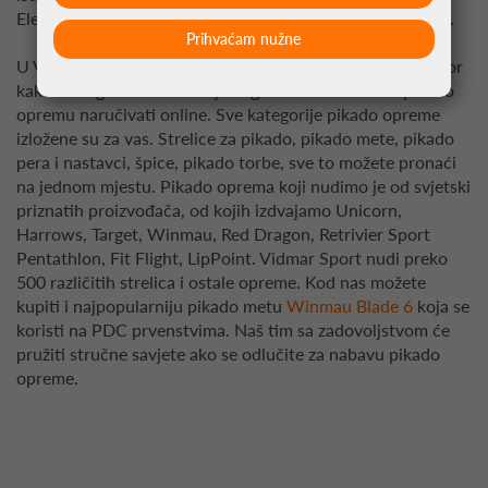
Elektronski pikado i pribor dostupni su na jednom mjestu.
Prihvaćam nužne
U Vidmar Sport web trgovini naći ćete sav potreban pribor
kako bi zaigrali ovu zanimljivu igru. Više ne trebate pikado
opremu naručivati online. Sve kategorije pikado opreme
izložene su za vas. Strelice za pikado, pikado mete, pikado
pera i nastavci, špice, pikado torbe, sve to možete pronaći
na jednom mjestu. Pikado oprema koji nudimo je od svjetski
priznatih proizvođača, od kojih izdvajamo Unicorn,
Harrows, Target, Winmau, Red Dragon, Retrivier Sport
Pentathlon, Fit Flight, LipPoint. Vidmar Sport nudi preko
500 različitih strelica i ostale opreme. Kod nas možete
kupiti i najpopularniju pikado metu
Winmau Blade 6
koja se
koristi na PDC prvenstvima. Naš tim sa zadovoljstvom će
pružiti stručne savjete ako se odlučite za nabavu pikado
opreme.