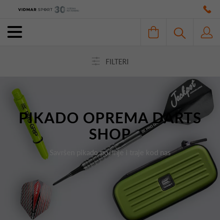
FILTERI
PIKADO OPREMA DARTS
SHOP
Savršen pikado počinje i traje kod nas