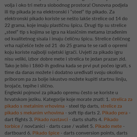
volja i oko tri metra slobodnog prostora! Osnovna podjela
ili tip pikada je na elektronski i “steel“ tip pikado. Za
elektronski pikado koriste se nešto lakše strelice od 14 do
22 grama, koje imaju plastičnu špicu. Drugi tip su strelice
„steel“ tip s kojima se igra na klasičnim metama izrađenim
od kvalitetnog sisala i imaju čeličnu špicu. Strelice čeličnog
vrha najčešće teže od 21 do 25 grama te se radi o opremi
koju koriste najbolji svjetski igrači. Uvjeti za pikado igru
nisu veliki, izbor dobre mete i strelica te jedan prazan zid.
Tako je bilo i 1860-ih godina kada se prvi put počeo igrati, s
time da danas možete i dodatno uređivati svoju okolinu
priborom pa za bolje iskustvo možete kupiti startnu liniju,
brojače, tepihe i slično.
Engleski pojmovi za pikado opremu često se koriste u
hrvatskom jeziku. Kategorije koje morate znati: 1.
strelica za
pikado s metalnim vrhovima
- steel tip darts,
strelice za
pikado s mekanim vrhovima
- soft tip darts 2.
Pikado pera
-
dart flights 3.
Pikado nastavci
- darts shafts 4.
Pikado
torbice
/ novčanici - darts case / wallet 5.
Pikado mete
-
dartboard 6.
Pikado špice
- darts conversion points, darts