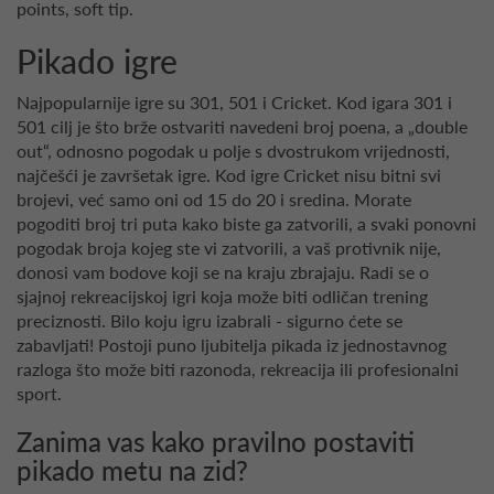
points, soft tip.
Pikado igre
Najpopularnije igre su 301, 501 i Cricket. Kod igara 301 i
501 cilj je što brže ostvariti navedeni broj poena, a „double
out“, odnosno pogodak u polje s dvostrukom vrijednosti,
najčešći je završetak igre. Kod igre Cricket nisu bitni svi
brojevi, već samo oni od 15 do 20 i sredina. Morate
pogoditi broj tri puta kako biste ga zatvorili, a svaki ponovni
pogodak broja kojeg ste vi zatvorili, a vaš protivnik nije,
donosi vam bodove koji se na kraju zbrajaju. Radi se o
sjajnoj rekreacijskoj igri koja može biti odličan trening
preciznosti. Bilo koju igru izabrali - sigurno ćete se
zabavljati! Postoji puno ljubitelja pikada iz jednostavnog
razloga što može biti razonoda, rekreacija ili profesionalni
sport.
Zanima vas kako pravilno postaviti
pikado metu na zid?