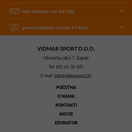
brza dostava u hr 24/72h
povrat/zamjena unutar 14 dana
VIDMAR SPORT D.O.O.
Obrtnička ulica 7, Zagreb
Tel:
(01) 61 50 105
E-mail:
info@vidmarsport.hr
POČETNA
O NAMA
KONTAKTI
AKCIJE
EDUKATOR