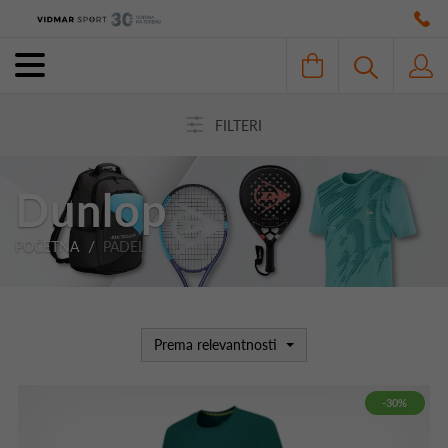
FILTERI
Dunlop
POČETNA
PADEL
Prema relevantnosti
-30%