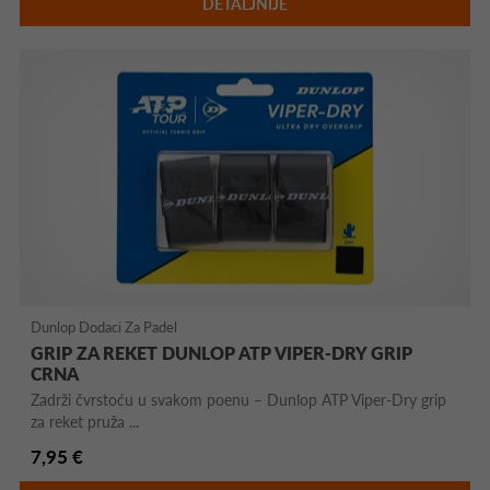
DETALJNIJE
Dunlop Dodaci Za Padel
GRIP ZA REKET DUNLOP ATP VIPER-DRY GRIP
CRNA
Zadrži čvrstoću u svakom poenu – Dunlop ATP Viper-Dry grip
za reket pruža ...
7,95 €