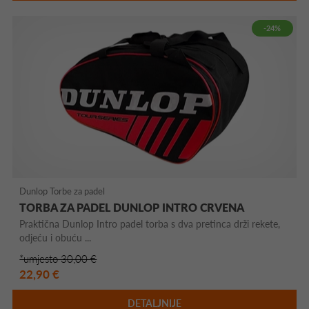
-24%
Dunlop Torbe za padel
TORBA ZA PADEL DUNLOP INTRO CRVENA
Praktična Dunlop Intro padel torba s dva pretinca drži rekete,
odjeću i obuću ...
*umjesto 30,00 €
22,90 €
DETALJNIJE