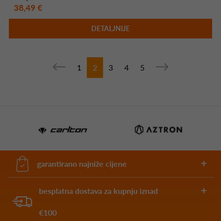
38,49 €
DETALJNIJE
1
2
3
4
5
garantirano najniže cijene
besplatna dostava za kupnju iznad
€100