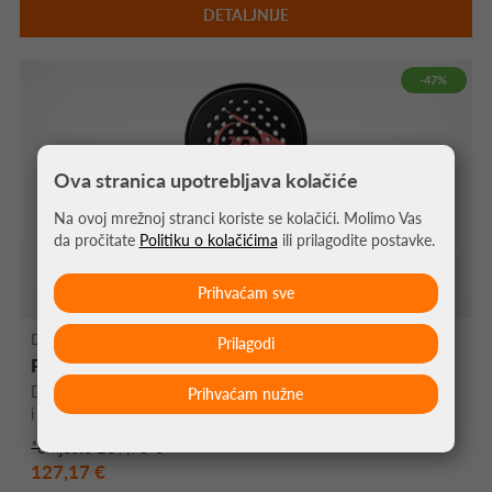
DETALJNIJE
-47%
Ova stranica upotrebljava kolačiće
Na ovoj mrežnoj stranci koriste se kolačići. Molimo Vas
da pročitate
Politiku o kolačićima
ili prilagodite postavke.
Prihvaćam sve
Dunlop Padel Reket
Prilagodi
PADEL REKET DUNLOP GALACTICA OS 2025
Dunlop Galactica OS 3K karbon, Pro EVA i Tri-Max za kontrolu
Prihvaćam nužne
i stabilnost
*umjesto 239,95 €
127,17 €