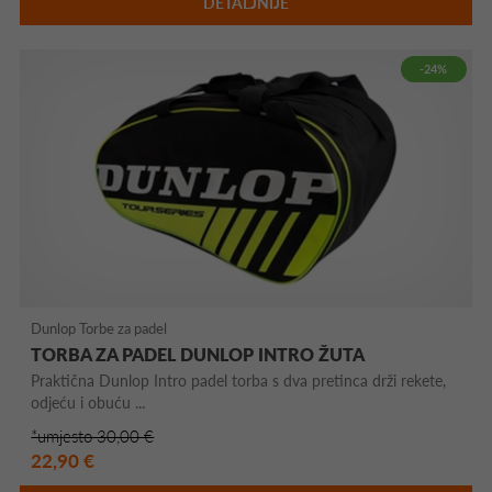
DETALJNIJE
-24%
Dunlop Torbe za padel
TORBA ZA PADEL DUNLOP INTRO ŽUTA
Praktična Dunlop Intro padel torba s dva pretinca drži rekete,
odjeću i obuću ...
*umjesto 30,00 €
22,90 €