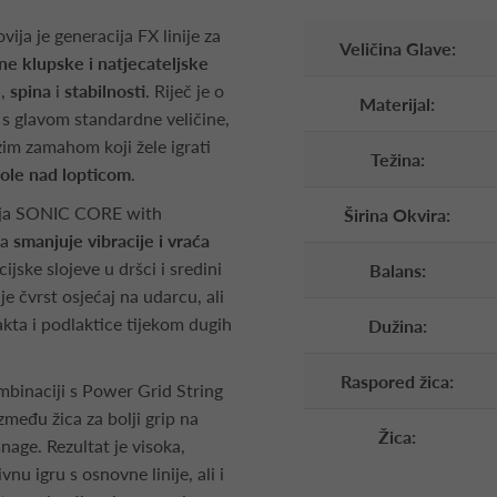
vija je generacija FX linije za
Veličina Glave:
ne klupske i natjecateljske
e
,
spina
i
stabilnosti
. Riječ je o
Materijal:
s glavom standardne veličine,
im zamahom koji žele igrati
Težina:
role nad lopticom
.
ija SONIC CORE with
Širina Okvira:
ja
smanjuje vibracije i vraća
cijske slojeve u dršci i sredini
Balans:
 čvrst osjećaj na udarcu, ali
akta i podlaktice tijekom dugih
Dužina:
Raspored žica:
binaciji s Power Grid String
zmeđu žica za bolji grip na
Žica:
snage. Rezultat je visoka,
nu igru s osnovne linije, ali i