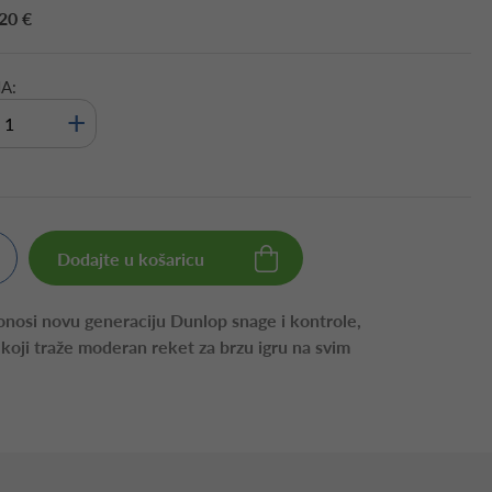
20 €
A:
+
Dodajte u košaricu
onosi novu generaciju Dunlop snage i kontrole,
 koji traže moderan reket za brzu igru na svim