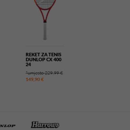
REKET ZA TENIS
REKET ZA TEN
DUNLOP CX 400
DUNLOP CX J
24
21
*umjesto 229,99 €
*umjesto 44,95
149,90 €
33,90 €