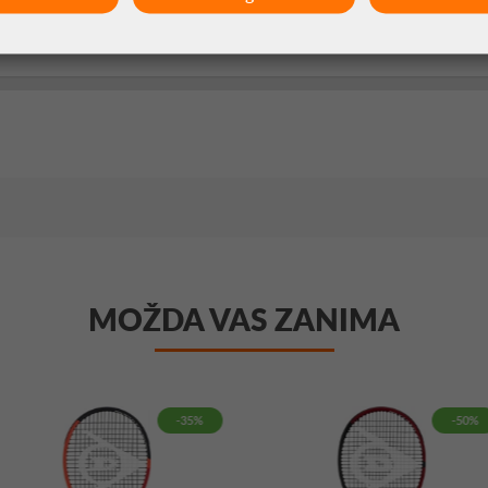
MOŽDA VAS ZANIMA
-35%
-50%