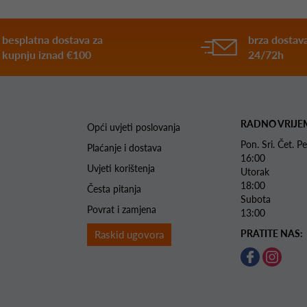
besplatna dostava za
brza dostava
kupnju iznad €100
24/72h
RADNO VRIJE
Opći uvjeti poslovanja
Pon. Sri. Čet.
Plaćanje i dostava
16:00
Uvjeti korištenja
Utorak 
18:00
Česta pitanja
Subota 
Povrat i zamjena
13:00
PRATITE NAS:
Raskid ugovora