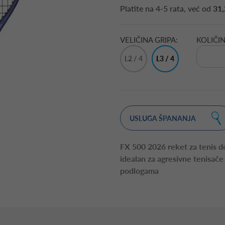
Platite na
4-5 rata
, već od
31,
VELIČINA GRIPA:
KOLIČIN
L2 / 4
L3 / 4
1/4"
3/8"
USLUGA ŠPANANJA
FX 500 2026 reket za tenis d
idealan za agresivne tenisače
podlogama