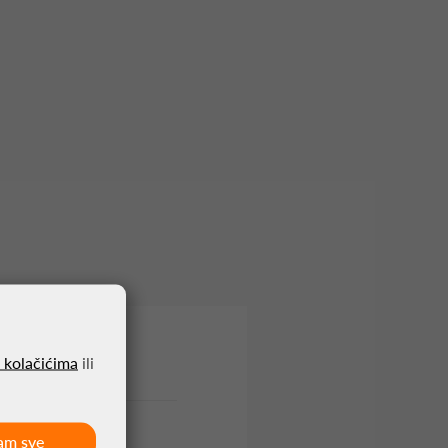
o kolačićima
ili
am sve