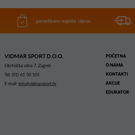
garantirano najniže cijene
VIDMAR SPORT D.O.O.
POČETNA
O NAMA
Obrtnička ulica 7, Zagreb
KONTAKTI
Tel:
(01) 61 50 105
AKCIJE
E-mail:
info@vidmarsport.hr
EDUKATOR