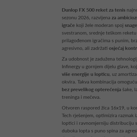
Dunlop FX 500 reket za tenis
najno
sezonu 2026, razvijena
za ambicioz
igrače
koji žele moderan spoj
snag
svestranom, srednje teškom reketu 
prilagođenom igračima s punim, brz
agresivno, ali zadržati
osjećaj kont
Za udobnost je zadužena tehnolog
Infinergy u gornjem dijelu glave, ko
više energije u lopticu
, uz amortiza
okvira. Takva kombinacija omogućuje
bez prevelikog opterećenja
šake, l
treninga i mečeva.
Otvoren raspored žica 16x19, u kom
Tech rješenjem, optimizira razmak i
loptici i ravnomjerniju distribuciju 
duboka lopta s puno spina za agresiv