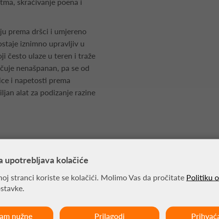
tma, skraćivanje poena i
ju prema dršci i umjereno
staje iznimno upravljiv u
oji često ulaze u teren i traže
ručuje nenašpanan, pa se od
ice i napetosti prema
iljan alat za podizanje razine
a upotrebljava kolačiće
oj stranci koriste se kolačići. Molimo Vas da pročitate
Politiku 
ostavke.
ćam nužne
Prilagodi
Prihvać