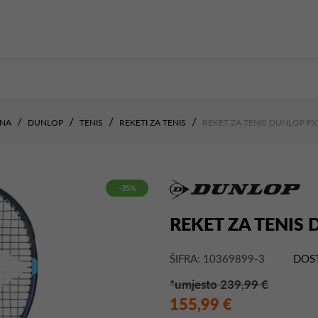
NA
DUNLOP
TENIS
REKETI ZA TENIS
REKET ZA TENIS DUNLOP FX
-35%
REKET ZA TENIS 
ŠIFRA: 10369899-3
DOS
*umjesto 239,99 €
155,99 €