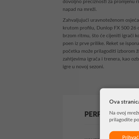
dovoljno preciznosti za promjenu ri
napad na mreži.
Zahvaljujući uravnoteženom osjeća
krutom profilu, Dunlop FX 500 26 o
brzom ritmu, što će cijeniti igrači k
poen iz prve prilike. Reket se ispo
početka može prilagoditi izborom ž
zahtjevima igrača i trenera, kao ozb
igre u novoj sezoni.
Ova stranic
Na ovoj mrežn
PERFORMANSE
prilagodite p
Prihva