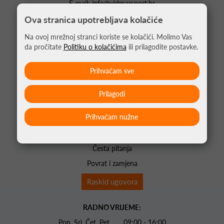
E-mail:
info@vidmarsport.hr
Ova stranica upotrebljava kolačiće
POČETNA
Na ovoj mrežnoj stranci koriste se kolačići. Molimo Vas
O NAMA
da pročitate
Politiku o kolačićima
ili prilagodite postavke.
KONTAKTI
AKCIJE
Prihvaćam sve
EDUKATOR
Prilagodi
Opći uvjeti poslovanja
Prihvaćam nužne
Plaćanje i dostava
Uvjeti korištenja
Česta pitanja
Povrat i zamjena
Raskid ugovora
RADNO VRIJEME:
Pon. Sri. Čet. Pet 09:00 - 16:00