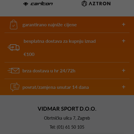
garantirano najniže cijene
besplatna dostava za kupnju iznad
€100
brza dostava u hr 24/72h
povrat/zamjena unutar 14 dana
VIDMAR SPORT D.O.O.
Obrtnička ulica 7, Zagreb
Tel:
(01) 61 50 105