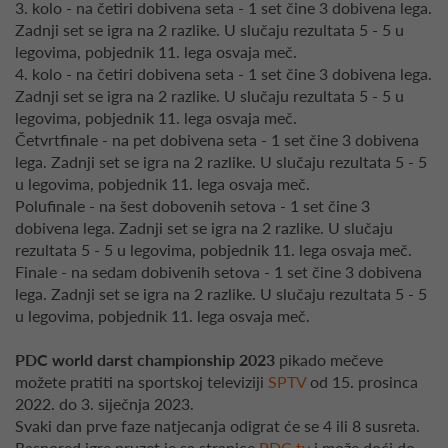
3. kolo - na četiri dobivena seta - 1 set čine 3 dobivena lega.
Zadnji set se igra na 2 razlike. U slučaju rezultata 5 - 5 u
legovima, pobjednik 11. lega osvaja meč.
4. kolo - na četiri dobivena seta - 1 set čine 3 dobivena lega.
Zadnji set se igra na 2 razlike. U slučaju rezultata 5 - 5 u
legovima, pobjednik 11. lega osvaja meč.
Četvrtfinale - na pet dobivena seta - 1 set čine 3 dobivena
lega. Zadnji set se igra na 2 razlike. U slučaju rezultata 5 - 5
u legovima, pobjednik 11. lega osvaja meč.
Polufinale - na šest dobovenih setova - 1 set čine 3
dobivena lega. Zadnji set se igra na 2 razlike. U slučaju
rezultata 5 - 5 u legovima, pobjednik 11. lega osvaja meč.
Finale - na sedam dobivenih setova - 1 set čine 3 dobivena
lega. Zadnji set se igra na 2 razlike. U slučaju rezultata 5 - 5
u legovima, pobjednik 11. lega osvaja meč.
PDC world darst championship 2023
pikado mečeve
možete pratiti na sportskoj televiziji
SPTV
od 15. prosinca
2022. do 3. siječnja 2023.
Svaki dan prve faze natjecanja odigrat će se 4 ili 8 susreta.
Raspored igre pruzet je sa stranice
PDC.tv
i može doći do