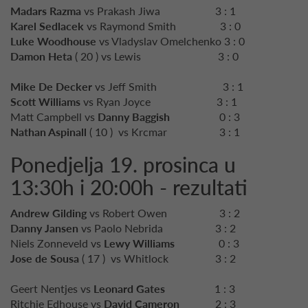
Madars Razma
vs Prakash Jiwa 3 : 1
Karel Sedlacek
vs Raymond Smith 3 : 0
Luke Woodhouse
vs Vladyslav Omelchenko 3 : 0
Damon Heta
( 20 ) vs Lewis 3 : 0
Mike De Decker
vs Jeff Smith 3 : 1
Scott Williams
vs Ryan Joyce 3 : 1
Matt Campbell vs
Danny Baggish
0 : 3
Nathan Aspinall
( 10 ) vs Krcmar 3 : 1
Ponedjelja 19. prosinca u
13:30h i 20:00h - rezultati
Andrew Gilding
vs Robert Owen 3 : 2
Danny Jansen
vs Paolo Nebrida 3 : 2
Niels Zonneveld vs
Lewy Williams
0 : 3
Jose de Sousa
( 17 ) vs Whitlock 3 : 2
Geert Nentjes vs
Leonard Gates
1 : 3
Ritchie Edhouse vs
David Cameron
2 : 3