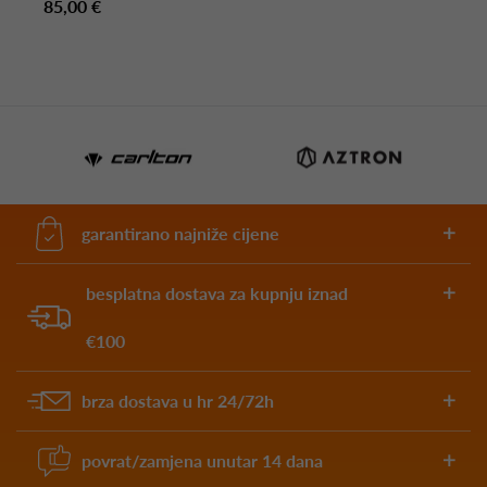
85,00 €
garantirano najniže cijene
besplatna dostava za kupnju iznad
€100
brza dostava u hr 24/72h
povrat/zamjena unutar 14 dana