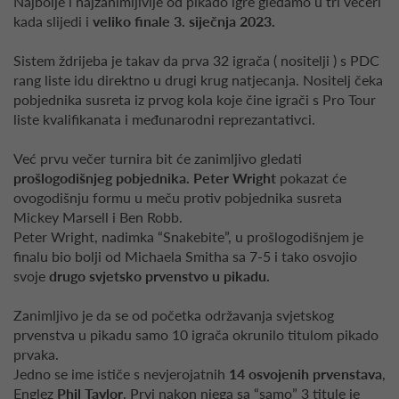
Najbolje i najzanimljivije od pikado igre gledamo u tri večeri
kada slijedi i
veliko finale 3. siječnja 2023.
Sistem ždrijeba je takav da prva 32 igrača ( nositelji ) s PDC
rang liste idu direktno u drugi krug natjecanja. Nositelj čeka
pobjednika susreta iz prvog kola koje čine igrači s Pro Tour
liste kvalifikanata i međunarodni reprezantativci.
Već prvu večer turnira bit će zanimljivo gledati
prošlogodišnjeg pobjednika. Peter Wright
pokazat će
ovogodišnju formu u meču protiv pobjednika susreta
Mickey Marsell i Ben Robb.
Peter Wright, nadimka “Snakebite”, u prošlogodišnjem je
finalu bio bolji od Michaela Smitha sa 7-5 i tako osvojio
svoje
drugo svjetsko prvenstvo u pikadu.
Zanimljivo je da se od početka održavanja svjetskog
prvenstva u pikadu samo 10 igrača okrunilo titulom pikado
prvaka.
Jedno se ime ističe s nevjerojatnih
14 osvojenih prvenstava
,
Englez
Phil Taylor
. Prvi nakon njega sa “samo” 3 titule je