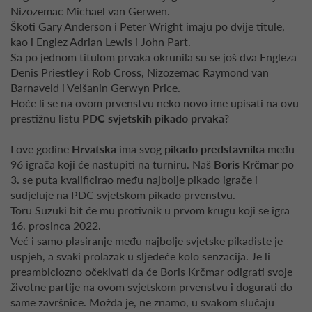
Nizozemac Michael van Gerwen.
Škoti Gary Anderson i Peter Wright imaju po dvije titule,
kao i Englez Adrian Lewis i John Part.
Sa po jednom titulom prvaka okrunila su se još dva Engleza
Denis Priestley i Rob Cross, Nizozemac Raymond van
Barnaveld i Velšanin Gerwyn Price.
Hoće li se na ovom prvenstvu neko novo ime upisati na ovu
prestižnu listu
PDC svjetskih pikado prvaka
?
I ove godine
Hrvatska
ima svog
pikado predstavnika
među
96 igrača koji će nastupiti na turniru. Naš
Boris Krčmar
po
3. se puta kvalificirao među najbolje pikado igrače i
sudjeluje na PDC svjetskom pikado prvenstvu.
Toru Suzuki bit će mu protivnik u prvom krugu koji se igra
16. prosinca 2022.
Već i samo plasiranje među najbolje svjetske pikadiste je
uspjeh, a svaki prolazak u sljedeće kolo senzacija. Je li
preambiciozno očekivati da će Boris Krčmar odigrati svoje
životne partije na ovom svjetskom prvenstvu i dogurati do
same završnice. Možda je, ne znamo, u svakom slučaju