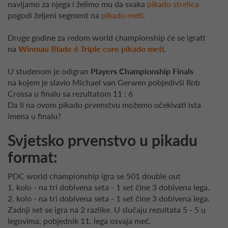
navijamo za njega i želimo mu da svaka
pikado strelica
pogodi željeni segment na
pikado meti
.
Druge godine za redom world championship će se igrati
na
Winmau Blade 6 Triple core pikado met
.
U studenom je odigran
Players Championship Finals
na kojem je slavio Michael van Gerwen pobjedivši Rob
Crossa u finalu sa rezultatom 11 : 6
Da li na ovom pikado prvenstvu možemo očekivati ista
imena u finalu?
Svjetsko prvenstvo u pikadu
format:
PDC world championship igra se 501 double out
1. kolo - na tri dobivena seta - 1 set čine 3 dobivena lega.
2. kolo - na tri dobivena seta - 1 set čine 3 dobivena lega.
Zadnji set se igra na 2 razlike. U slučaju rezultata 5 - 5 u
legovima, pobjednik 11. lega osvaja meč.