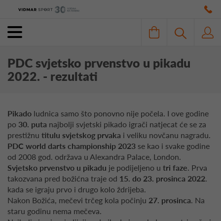
PDC svjetsko prvenstvo u pikadu
2022. - rezultati
Pikado
ludnica samo što ponovno nije počela. I ove godine
po
30. puta
najbolji svjetski pikado igrači natjecat će se za
prestižnu
titulu svjetskog prvaka
i veliku novčanu nagradu.
PDC world darts championship
2023
se kao i svake godine
od 2008 god. održava u Alexandra Palace, London.
Svjetsko prvenstvo u pikadu
je podijeljeno u
tri faze
. Prva
takozvana pred božićna traje od
15. do 23. prosinca 2022
.
kada se igraju prvo i drugo kolo ždrijeba.
Nakon Božića, mečevi trčeg kola počinju
27. prosinca
. Na
staru godinu nema mečeva.