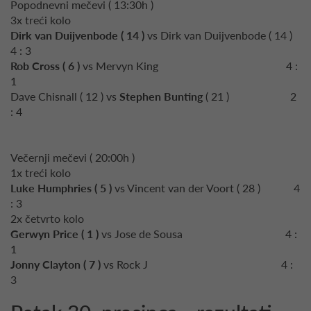
Popodnevni mečevi ( 13:30h )
3x treći kolo
Dirk van Duijvenbode ( 14 )
vs Dirk van Duijvenbode ( 14 )
4 : 3
Rob Cross ( 6 )
vs Mervyn King 4 :
1
Dave Chisnall ( 12 ) vs
Stephen Bunting
( 21 ) 2
: 4
Večernji mečevi ( 20:00h )
1x treći kolo
Luke Humphries ( 5 )
vs Vincent van der Voort ( 28 ) 4
: 3
2x četvrto kolo
Gerwyn Price ( 1 )
vs Jose de Sousa 4 :
1
Jonny Clayton ( 7 )
vs Rock J
4 :
3