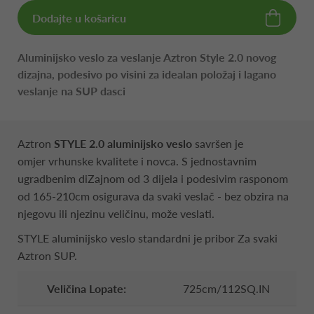
Dodajte u košaricu
Aluminijsko veslo za veslanje Aztron Style 2.0 novog
dizajna, podesivo po visini za idealan položaj i lagano
veslanje na SUP dasci
Aztron
STYLE
2.0
aluminijsko veslo
savršen je
omjer vrhunske kvalitete i novca. S jednostavnim
ugradbenim diZajnom od 3 dijela i podesivim rasponom
od 165-210cm osigurava da svaki veslač - bez obzira na
njegovu ili njezinu veličinu, može veslati.
STYLE aluminijsko veslo standardni je pribor Za svaki
Aztron SUP.
Veličina Lopate:
725cm/112SQ.IN