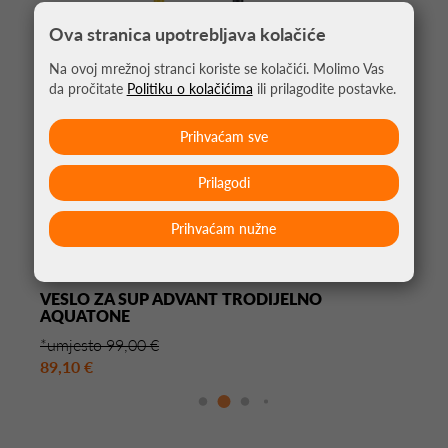
Ova stranica upotrebljava kolačiće
Na ovoj mrežnoj stranci koriste se kolačići. Molimo Vas
da pročitate
Politiku o kolačićima
ili prilagodite postavke.
Prihvaćam sve
Prilagodi
Prihvaćam nužne
VESLO ZA SUP ADVANT TRODIJELNO
AQUATONE
*umjesto 99,00 €
89,10 €