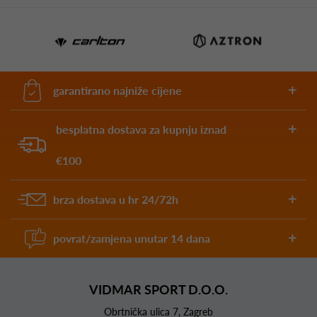
garantirano najniže cijene
besplatna dostava za kupnju iznad
€100
brza dostava u hr 24/72h
povrat/zamjena unutar 14 dana
VIDMAR SPORT D.O.O.
Obrtnička ulica 7, Zagreb