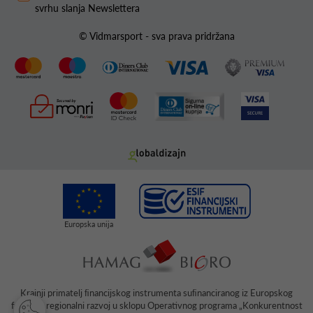
svrhu slanja Newslettera
© Vidmarsport - sva prava pridržana
Krajnji primatelj ﬁnancijskog instrumenta suﬁnanciranog iz Europskog
fonda za regionalni razvoj u sklopu Operativnog programa „Konkurentnost