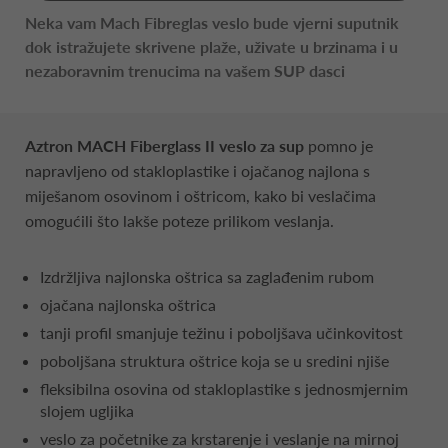
Neka vam Mach Fibreglas veslo bude vjerni suputnik
dok istražujete skrivene plaže, uživate u brzinama i u
nezaboravnim trenucima na vašem SUP dasci
Aztron MACH Fiberglass II veslo za sup
pomno je
napravljeno od stakloplastike i ojačanog najlona s
miješanom osovinom i oštricom, kako bi veslačima
omogućili što lakše poteze prilikom veslanja.
Izdržljiva najlonska oštrica sa zaglađenim rubom
ojačana najlonska oštrica
tanji profil smanjuje težinu i poboljšava učinkovitost
poboljšana struktura oštrice koja se u sredini njiše
fleksibilna osovina od stakloplastike s jednosmjernim
slojem ugljika
veslo za početnike za krstarenje i veslanje na mirnoj