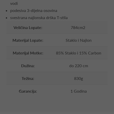
vodi
podesiva 3-dijelna osovina
svestrana najlonska drška T-stila
Veličina Lopate:
784cm2
Materijal Lopate:
Staklo i Najlon
Materijal Motke:
85% Staklo i 15% Carbon
Dužina:
do 220 cm
Težina:
830g
Garancija:
1 Godina