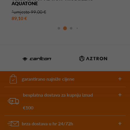
AQUATONE
*umjesto 99,00 €
89,10 €
garantirano najniže cijene
besplatna dostava za kupnju iznad
€100
brza dostava u hr 24/72h