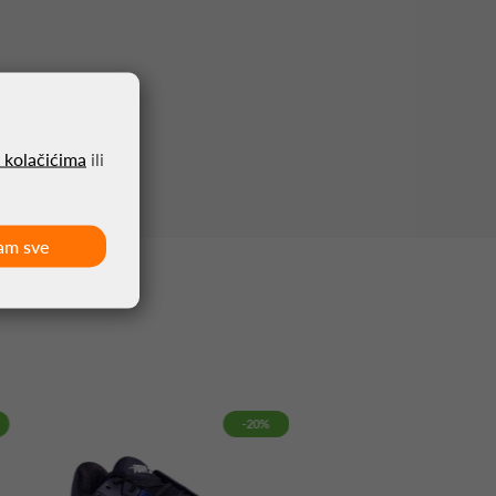
o kolačićima
ili
am sve
-20%
-10%