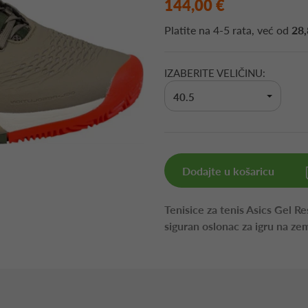
144,00 €
Platite na
4-5 rata
, već od
28,
IZABERITE VELIČINU:
40.5
Dodajte u košaricu
Tenisice za tenis Asics Gel R
siguran oslonac za igru na ze