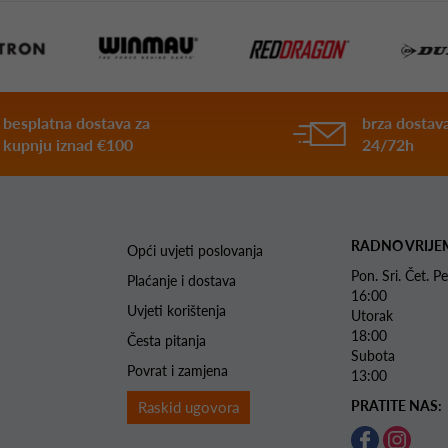
besplatna dostava za
brza dostava
kupnju iznad €100
24/72h
RADNO VRIJE
Opći uvjeti poslovanja
Pon. Sri. Čet.
Plaćanje i dostava
16:00
Uvjeti korištenja
Utorak 
18:00
Česta pitanja
Subota 
Povrat i zamjena
13:00
PRATITE NAS:
Raskid ugovora