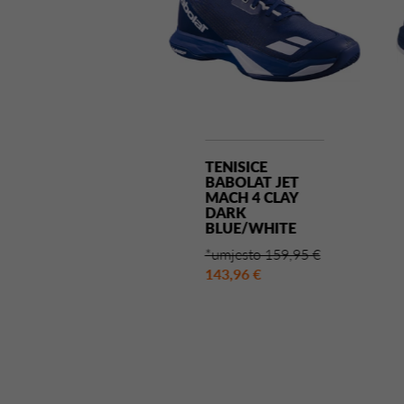
NISICE
TENISICE
BOLAT JET
BABOLAT JET
CH 4 AC
MACH 4 CLAY
ERRY
DARK
MATO/WHITE
BLUE/WHITE
jesto 159,95 €
*umjesto 159,95 €
,96 €
143,96 €