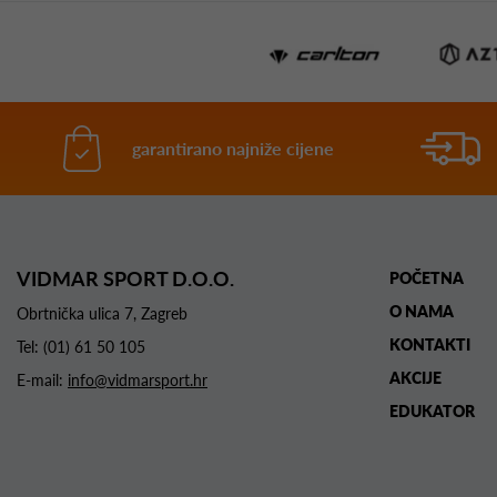
garantirano najniže cijene
VIDMAR SPORT D.O.O.
POČETNA
O NAMA
Obrtnička ulica 7, Zagreb
KONTAKTI
Tel:
(01) 61 50 105
AKCIJE
E-mail:
info@vidmarsport.hr
EDUKATOR