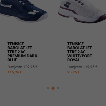
TENISICE
TENISICE
BABOLAT JET
BABOLAT JET
TERE 2 AC
TERE 2 AC
PREMIUM DARK
WHITE/PORT
BLUE
ROYAL
*umjesto 129,95 €
*umjesto 119,95 €
116,96 €
95,96 €