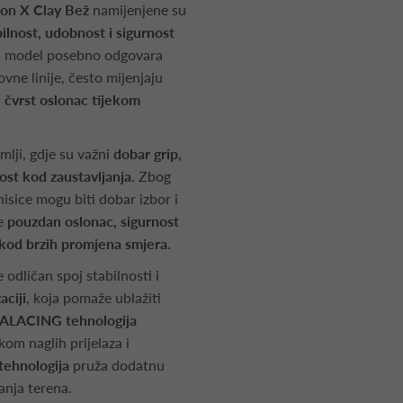
tion X Clay Bež
namijenjene su
lnost, udobnost i sigurnost
vaj model posebno odgovara
vne linije, često mijenjaju
u
čvrst oslonac tijekom
mlji, gdje su važni
dobar grip,
nost kod zaustavljanja
. Zbog
isice mogu biti dobar izbor i
le
pouzdan oslonac, sigurnost
t kod brzih promjena smjera
.
odličan spoj stabilnosti i
aciji
, koja pomaže ublažiti
LACING tehnologija
kom naglih prijelaza i
ehnologija
pruža dodatnu
anja terena.