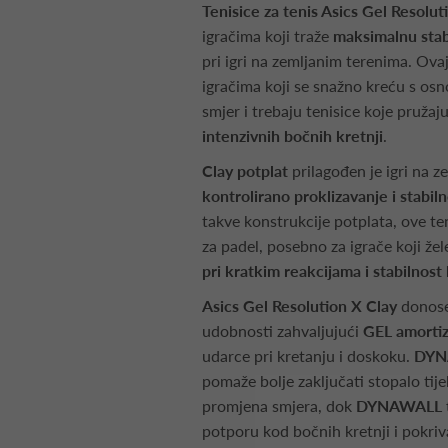
Tenisice za tenis Asics Gel Resolu
igračima koji traže
maksimalnu stabi
pri igri na zemljanim terenima. O
igračima koji se snažno kreću s osno
smjer i trebaju tenisice koje pružaj
intenzivnih bočnih kretnji
.
Clay potplat
prilagođen je igri na ze
kontrolirano proklizavanje i stabil
takve konstrukcije potplata, ove ten
za padel, posebno za igrače koji že
pri kratkim reakcijama i stabilnos
Asics Gel Resolution X Clay
donose 
udobnosti zahvaljujući
GEL amortiz
udarce pri kretanju i doskoku.
DYNA
pomaže bolje zaključati stopalo tije
promjena smjera, dok
DYNAWALL t
potporu kod bočnih kretnji i pokriv