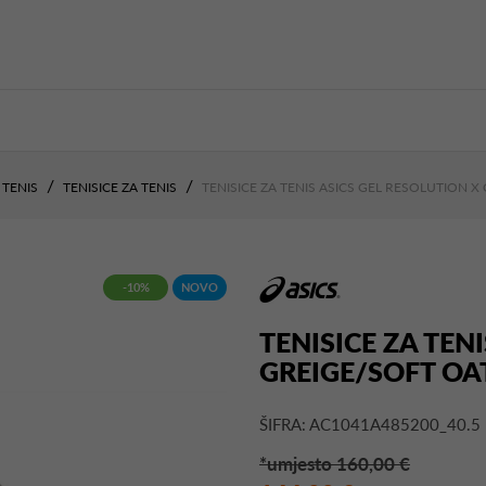
TENIS
TENISICE ZA TENIS
TENISICE ZA TENIS ASICS GEL RESOLUTION X
-10%
NOVO
TENISICE ZA TEN
GREIGE/SOFT OA
ŠIFRA: AC1041A485200_40.5
*umjesto 160,00 €