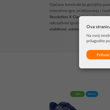
Ojačana konstrukcija gornjišta pove
intenzivne igre, proklizavanja i čest
Resolution X Clay Bež
odličan su iz
rekreativne igrače koji žele tenisic
Ova stranic
stabilnost, udobnost, izdržljivost i
Na ovoj mrežn
prilagodite p
Prihva
-10%
NOVO
-10%
NOVO