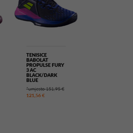
TENISICE
TENISICE ZA
BABOLAT
PADEL ASICS 
PROPULSE FURY
RESOLUTION
3 AC
SOFT
BLACK/DARK
OAT/JEWEL
BLUE
GREEN
*umjesto 151,95 €
*umjesto 160,0
121,56 €
144,00 €