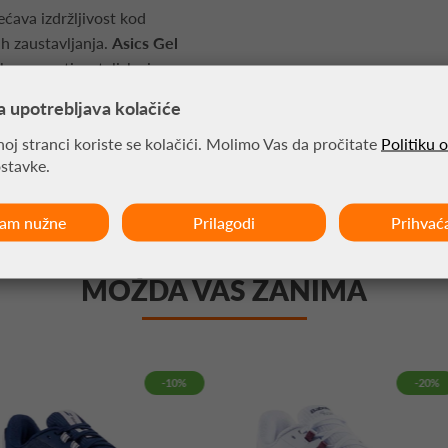
ćava izdržljivost kod
ih zaustavljanja.
Asics Gel
bor za natjecateljske i
e za tenis s naglaskom na
a upotrebljava kolačiće
 sigurno kretanje na zemlji
.
oj stranci koriste se kolačići. Molimo Vas da pročitate
Politiku 
ostavke.
ćam nužne
Prilagodi
Prihvać
MOŽDA VAS ZANIMA
-10%
-20%