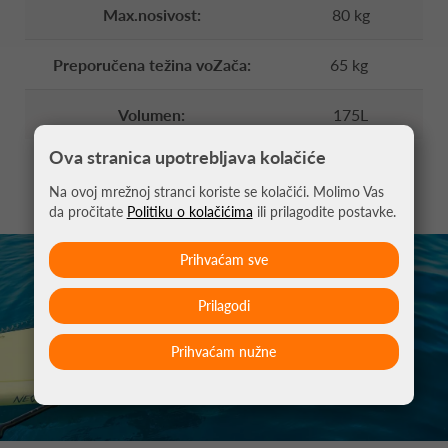
Max.nosivost:
80 kg
Preporučena težina voZača:
65 kg
Volumen:
175L
Ova stranica upotrebljava kolačiće
Na ovoj mrežnoj stranci koriste se kolačići. Molimo Vas
da pročitate
Politiku o kolačićima
ili prilagodite postavke.
Prihvaćam sve
Prilagodi
Prihvaćam nužne