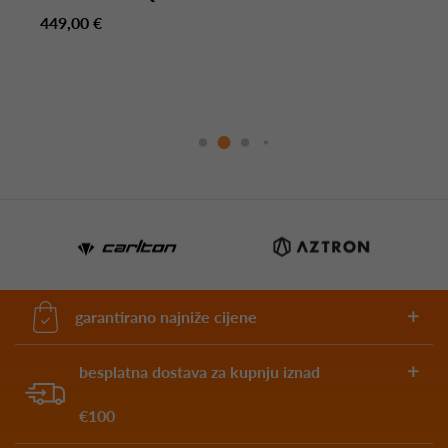
449,00 €
garantirano najniže cijene
besplatna dostava za kupnju iznad
€100