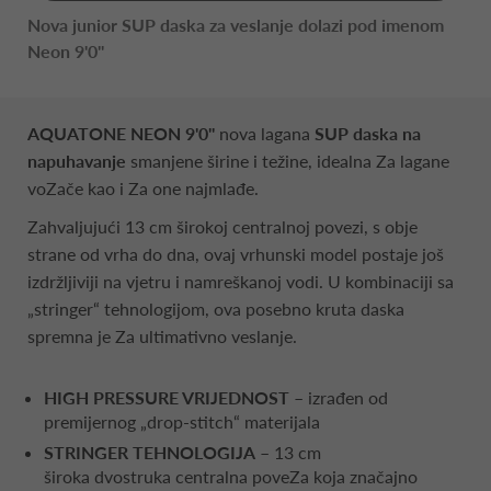
Nova junior SUP daska za veslanje dolazi pod imenom
Neon 9'0''
AQUATONE NEON 9'0''
nova lagana
SUP daska na
napuhavanje
smanjene širine i težine, idealna Za lagane
voZače kao i Za one najmlađe.
Zahvaljujući 13 cm širokoj centralnoj povezi, s obje
strane od vrha do dna, ovaj vrhunski model postaje još
izdržljiviji na vjetru i namreškanoj vodi. U kombinaciji sa
„stringer“ tehnologijom, ova posebno kruta daska
spremna je Za ultimativno veslanje.
HIGH PRESSURE VRIJEDNOST
– izrađen od
premijernog „drop-stitch“ materijala
STRINGER TEHNOLOGIJA
– 13 cm
široka dvostruka centralna poveZa koja značajno