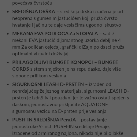
povećava čvrstoću
SREDIŠNJA DRŠKA
– središnja drška izrađena je od
neoprena s gumenim jastučićem koji pruža čvrsto
hvatanje i jačinu te daje veslačima ugodno iskustvo
MEKANA EVA PODLOGA Za STOPALA
– sadrži
mekani EVA jastučić dijamantnog uzorka debljine 4
mm Za odličan osjećaj, grafički diZajn po dasci pruža
optimalni vizualni doživljaj
PRILAGODLJIVI BUNGEE KONOPCI – BUNGEE
CORDS
sistem smješten je na repu daske, daje više
slobode prilikom veslanja
SIGURNOSNI LEASH D-PRSTEN
– izrađen od
nehrđajućeg željeznog materijala, sigurnosni LEASH D-
prsten je izdržljiv i pouzdan, jer je važno ostati spojen s
daskom, jednostavno priključite AQUATONE
sigurnosnu vezicu na D-prsten prije veslanja
PUSH-IN SREDIŠNJA PeraJA
– postavljanje
jednostruke 9-inch PUSH-IN središnje Peraje,
izrađene od armiranog najlona, nikada nije bilo lakše