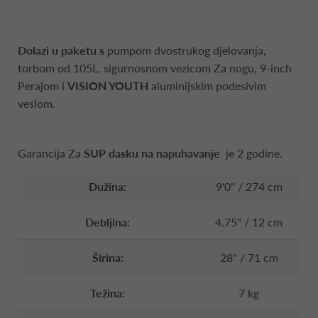
Dolazi u paketu s
pumpom dvostrukog djelovanja,
torbom od 105L, sigurnosnom vezicom Za nogu, 9-inch
Perajom i
VISION YOUTH
aluminijskim podesivim
veslom.
Garancija Za
SUP dasku na napuhavanje
je 2 godine.
Dužina:
9'0" / 274 cm
Debljina:
4.75" / 12 cm
Širina:
28" / 71 cm
Težina:
7 kg