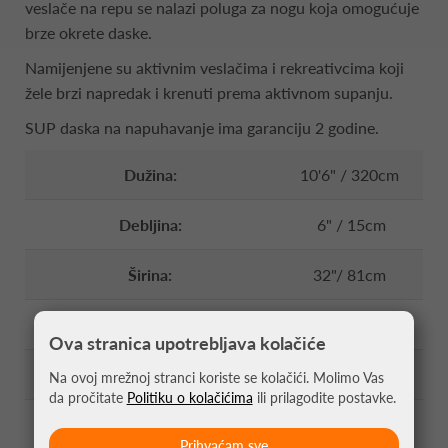
veslače na repu se nalazi poluga za nogu koja omogućuje
brze okrete daske.
Namijenjene su aktivnim veslačima i rekreativcima koji
žele brzi napredak i krenuti prema aktivnom supanju.
SUP daska na napuhavanje ima garanciju 2 godine.
Dužina:
10'6" / 320cm
Debljina:
6" / 15cm
Širina:
32"/ 81cm
Težina:
9 kg
Ova stranica upotrebljava kolačiće
Max. nosivost:
143kg
Na ovoj mrežnoj stranci koriste se kolačići. Molimo Vas
da pročitate
Politiku o kolačićima
ili prilagodite postavke.
Preporučena težina vozača:
95kg
Prihvaćam sve