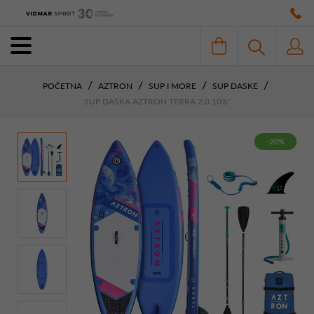
POČETNA
AZTRON
SUP I MORE
SUP DASKE
SUP DASKA AZTRON TERRA 2.0 10'6"
-20%