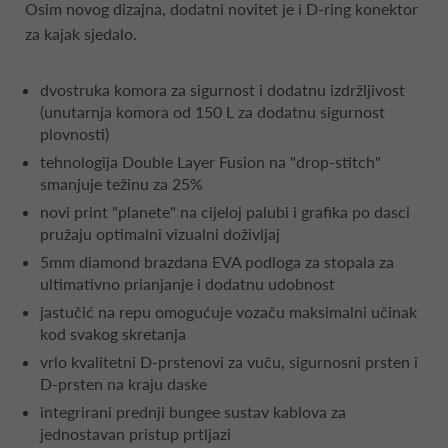
Osim novog dizajna, dodatni novitet je i D-ring konektor
za kajak sjedalo.
dvostruka komora za sigurnost i dodatnu izdržljivost
(unutarnja komora od 150 L za dodatnu sigurnost
plovnosti)
tehnologija Double Layer Fusion na "drop-stitch"
smanjuje težinu za 25%
novi print "planete" na cijeloj palubi i grafika po dasci
pružaju optimalni vizualni doživljaj
5mm diamond brazdana EVA podloga za stopala za
ultimativno prianjanje i dodatnu udobnost
jastučić na repu omogućuje vozaču maksimalni učinak
kod svakog skretanja
vrlo kvalitetni D-prstenovi za vuču, sigurnosni prsten i
D-prsten na kraju daske
integrirani prednji bungee sustav kablova za
jednostavan pristup prtljazi