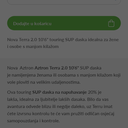
Dodajte u košaricu
Nova Terra 2.0 10'6'' touring SUP daska idealna za žene
i osobe s manjom kilažom
Nova Aztron
Aztron Terra 2.0 10'6"
SUP daska
je
namijenjena ženama ili osobama s manjom kilažom koji
vole ploviti na velikim udaljenostima.
Ova touring
SUP
daska na napuhavanje
20% je
lakša
,
idealna za ljubitelje lakših dasaka. Bilo da vas
avantura odvede blizu ili negdje daleko, uz Terru imat
ćete izvrsnu kontrolu te će vam pružiti odličan osjećaj
samopouzdanja i kontrole.