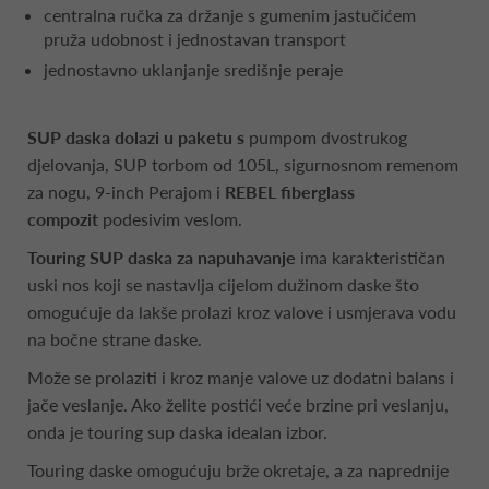
centralna ručka za držanje s gumenim jastučićem
pruža udobnost i jednostavan transport
jednostavno uklanjanje središnje peraje
SUP daska dolazi u paketu s
pumpom dvostrukog
djelovanja, SUP torbom od 105L, sigurnosnom remenom
za nogu, 9-inch Perajom i
REBEL fiberglass
compozit
podesivim veslom.
Touring SUP daska za napuhavanje
ima karakterističan
uski nos koji se nastavlja cijelom dužinom daske što
omogućuje da lakše prolazi kroz valove i usmjerava vodu
na bočne strane daske.
Može se prolaziti i kroz manje valove uz dodatni balans i
jače veslanje. Ako želite postići veće brzine pri veslanju,
onda je touring sup daska idealan izbor.
Touring daske omogućuju brže okretaje, a za naprednije