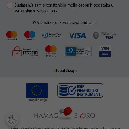
Suglasan/a sam s korištenjem mojih osobnih podataka u
svrhu slanja Newslettera
© Vidmarsport - sva prava pridržana
Krajnji primatelj ﬁnancijskog instrumenta suﬁnanciranog iz Europskog