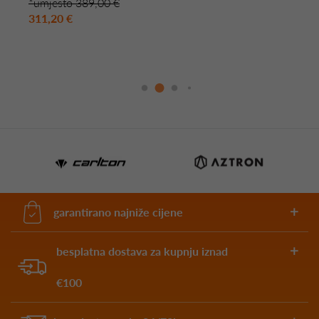
*umjesto 389,00 €
311,20 €
garantirano najniže cijene
besplatna dostava za kupnju iznad
€100