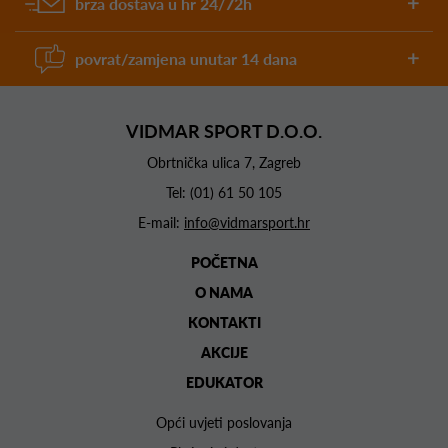
brza dostava u hr 24/72h
povrat/zamjena unutar 14 dana
VIDMAR SPORT D.O.O.
Obrtnička ulica 7, Zagreb
Tel:
(01) 61 50 105
E-mail:
info@vidmarsport.hr
POČETNA
O NAMA
KONTAKTI
AKCIJE
EDUKATOR
Opći uvjeti poslovanja