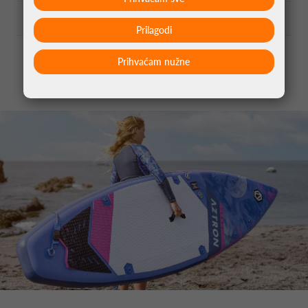
Volumen:
270L
Prilagodi
Max pritisak:
15PSI/1bar
Prihvaćam nužne