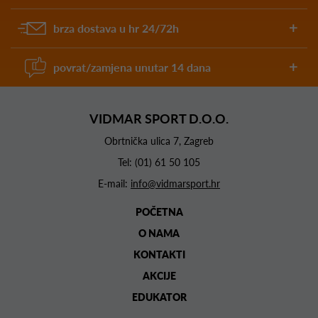
brza dostava u hr 24/72h
povrat/zamjena unutar 14 dana
VIDMAR SPORT D.O.O.
Obrtnička ulica 7, Zagreb
Tel:
(01) 61 50 105
E-mail:
info@vidmarsport.hr
POČETNA
O NAMA
KONTAKTI
AKCIJE
EDUKATOR