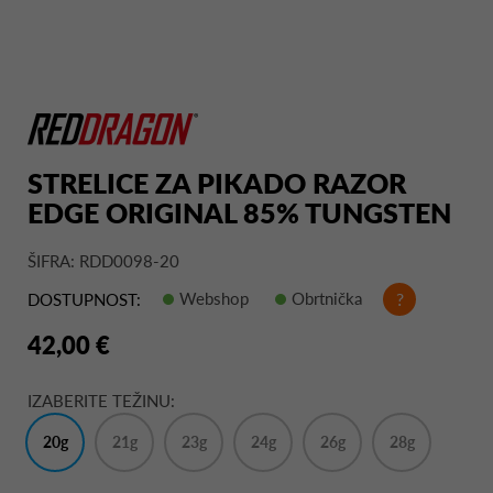
STRELICE ZA PIKADO RAZOR
EDGE ORIGINAL 85% TUNGSTEN
ŠIFRA: RDD0098-20
Webshop
Obrtnička
?
DOSTUPNOST:
42,00 €
IZABERITE TEŽINU:
20g
21g
23g
24g
26g
28g