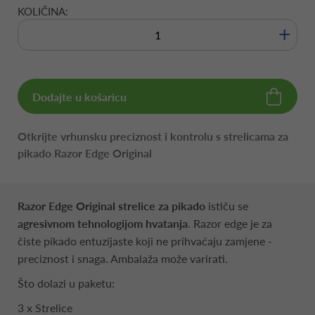
KOLIČINA:
+
Dodajte u košaricu
Otkrijte vrhunsku preciznost i kontrolu s strelicama za
pikado Razor Edge Original
Razor Edge Original strelice za pikado
ističu se
agresivnom tehnologijom hvatanja
. Razor edge je za
čiste pikado entuzijaste koji ne prihvaćaju zamjene -
preciznost i snaga. Ambalaža može varirati.
Što dolazi u paketu:
3 x Strelice