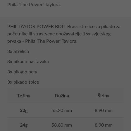
Phila 'The Power' Taylora.
PHIL TAYLOR POWER BOLT Brass strelice za pikado za
početnike ili strastvene obožavatelje 16x svjetskog
prvaka - Phila 'The Power' Taylora.
3x Strelica
3x pikado nastavaka
3x pikado pera
3x pikado špice
Težina
Dužina
Širina
22g
55.20 mm
8.90 mm
24g
58.60 mm
8.90 mm