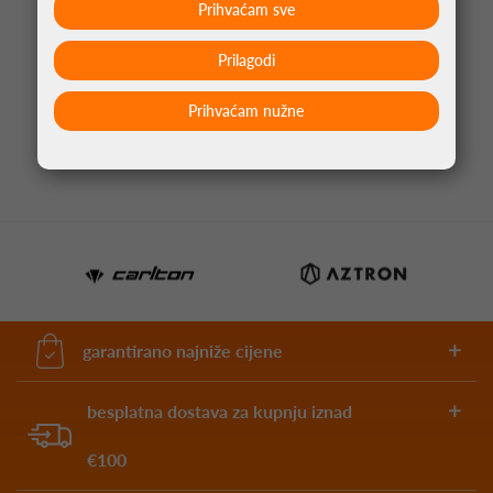
Prihvaćam sve
Prilagodi
STRELICE ZA PIKADO BEAU GREAVES G1 SP 90%
TUNGSTEN
Prihvaćam nužne
89,95 €
garantirano najniže cijene
besplatna dostava za kupnju iznad
€100