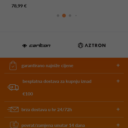
78,99 €
garantirano najniže cijene
besplatna dostava za kupnju iznad
€100
brza dostava u hr 24/72h
povrat/zamjena unutar 14 dana