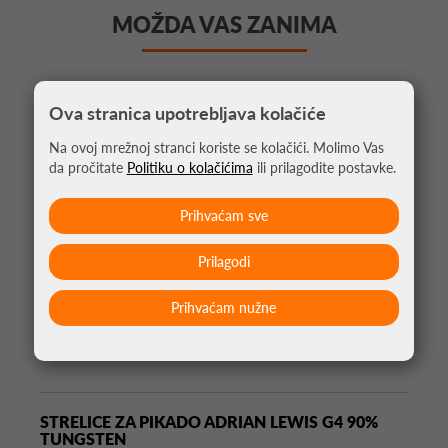
MOŽDA VAS ZANIMA
Ova stranica upotrebljava kolačiće
Na ovoj mrežnoj stranci koriste se kolačići. Molimo Vas
da pročitate
Politiku o kolačićima
ili prilagodite postavke.
Prihvaćam sve
Prilagodi
Prihvaćam nužne
STRELICE ZA PIKADO ADRIAN LEWIS G4 90%
TUNGSTEN