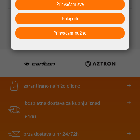
Težina
Dužina
Širina
Materijal
Prihvaćam sve
43.50
7.10
90%
Prilagodi
20g
mm
mm
Tungsten
Prihvaćam nužne
garantirano najniže cijene
besplatna dostava za kupnju iznad
€100
brza dostava u hr 24/72h