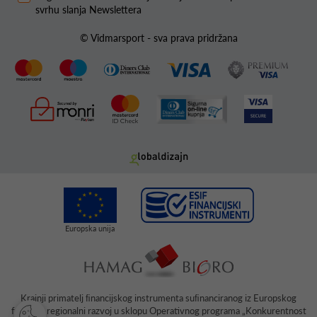
svrhu slanja Newslettera
© Vidmarsport - sva prava pridržana
Krajnji primatelj ﬁnancijskog instrumenta suﬁnanciranog iz Europskog
fonda za regionalni razvoj u sklopu Operativnog programa „Konkurentnost