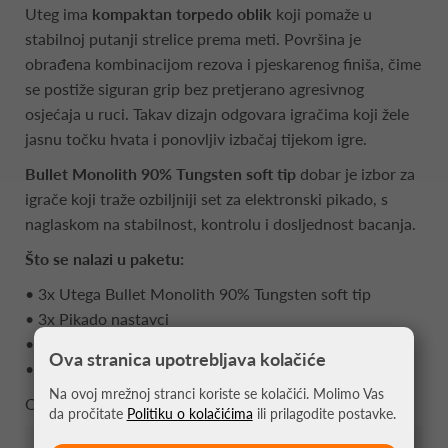
Uteg ima
kompaktan torpedo oblik
koji pomaže u
stabilnoj putanji strelice prema meti. Površina je
obrađena kombinacijom rezova i pjeskarenog finiša, čime
se postiže siguran grip bez pretjerano agresivnog
osjećaja u ruci. Takav dizajn odgovara igračima koji žele
jasnu točku hvata i ponovljiv izbačaj tijekom igre.
Bullet Monolith 90% Tungsten soft tip
dobar je izbor za
igrače koji traže ozbiljniji set za elektronski pikado, s
naglaskom na stabilnost, kontrolu i dosljednost bacanja.
Što se nalazi u paketu:
• 3x Utega Bullet Monolith 90% Tungsten soft tip
• 3x Pikado nastavci
• 3x Pikado pera
Ova stranica upotrebljava kolačiće
• 3x Špice soft tip
Na ovoj mrežnoj stranci koriste se kolačići. Molimo Vas
Cijena je izražena za pakiranje od 3 strelice.
da pročitate
Politiku o kolačićima
ili prilagodite postavke.