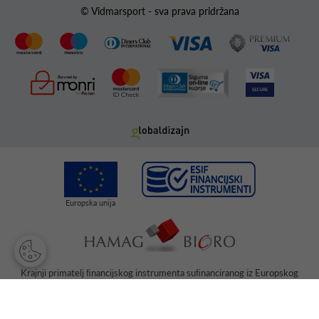
© Vidmarsport - sva prava pridržana
Krajnji primatelj ﬁnancijskog instrumenta suﬁnanciranog iz Europskog
fonda za regionalni razvoj u sklopu Operativnog programa „Konkurentnost
i kohezija“