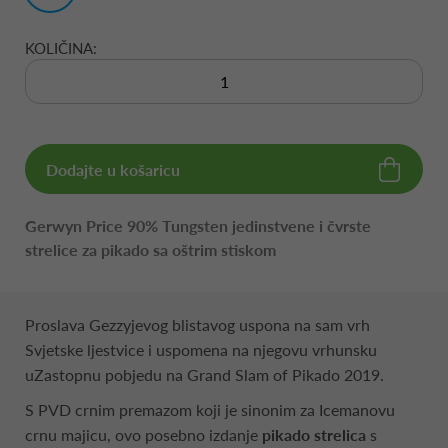
KOLIČINA:
Dodajte u košaricu
Gerwyn Price 90% Tungsten jedinstvene i čvrste
strelice za pikado sa oštrim stiskom
Proslava Gezzyjevog blistavog uspona na sam vrh
Svjetske ljestvice i uspomena na njegovu vrhunsku
uZastopnu pobjedu na Grand Slam of Pikado 2019.
S PVD crnim premazom koji je sinonim za Icemanovu
crnu majicu, ovo posebno izdanje
pikado strelica
s