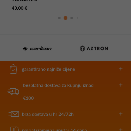
43,00 €
garantirano najniže cijene
besplatna dostava za kupnju iznad
€100
brza dostava u hr 24/72h
povrat/zamjena unutar 14 dana