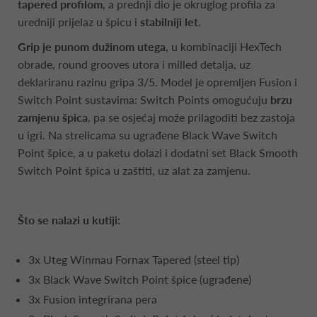
tapered profilom
, a prednji dio je okruglog profila za
uredniji prijelaz u špicu i
stabilniji let
.
Grip je punom dužinom utega
, u kombinaciji HexTech
obrade, round grooves utora i milled detalja, uz
deklariranu razinu gripa 3/5. Model je opremljen Fusion i
Switch Point sustavima: Switch Points omogućuju
brzu
zamjenu špica
, pa se osjećaj može prilagoditi bez zastoja
u igri. Na strelicama su ugrađene Black Wave Switch
Point špice, a u paketu dolazi i dodatni set Black Smooth
Switch Point špica u zaštiti, uz alat za zamjenu.
Što se nalazi u kutiji:
3x Uteg Winmau Fornax Tapered (steel tip)
3x Black Wave Switch Point špice (ugrađene)
3x Fusion integrirana pera