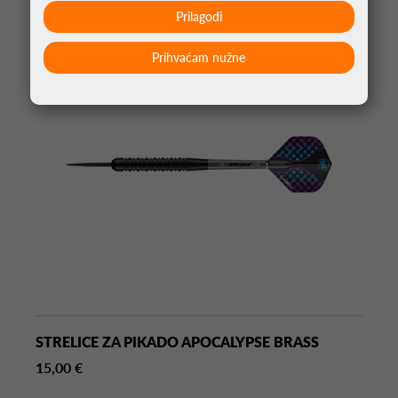
Prilagodi
Prihvaćam nužne
STRELICE ZA PIKADO APOCALYPSE BRASS
15,00 €