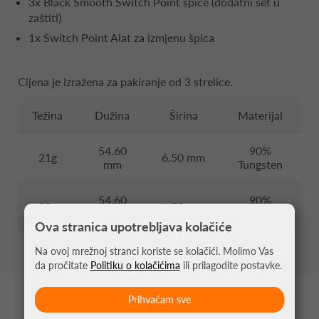
3x Black Smooth Switch Point špice (dodatni set u
zaštiti)
1x Switch Point Alat za izmjenu špica
Cijena je izražena za pakiranje od 3 strelice.
Težina
Dužina
Širina
Materijal
54.60
90%
21g
6.50 mm
mm
Tungsten
54.60
90%
23g
6.50 mm
mm
Tungsten
Ova stranica upotrebljava kolačiće
Na ovoj mrežnoj stranci koriste se kolačići. Molimo Vas
da pročitate
Politiku o kolačićima
ili prilagodite postavke.
Prihvaćam sve
MOŽDA VAS ZANIMA