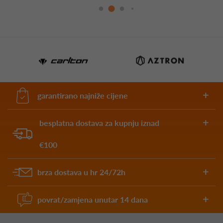
garantirano najniže cijene
besplatna dostava za kupnju iznad
€100
brza dostava u hr 24/72h
povrat/zamjena unutar 14 dana