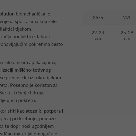
olution
biomehanička je
XS/S
M/L
enjena sportašima koji žele
dlaktici tijekom
22-24
25-29
ručja podlaktice, lakta i
cm
cm
 ponavljajućim pokretima često
 i silikonskim aplikacijama,
ilizaciji mišićno-tetivnog
 se prenose kroz ruku tijekom
reta. Posebno je koristan za
šarku, trčanje i druge
djeluje u pokretu.
koristiti kao
steznik, potpora i
osjećaj pri kretanju, pomaže
kta te doprinosi ugodnijem
stičan materijal omogućuje