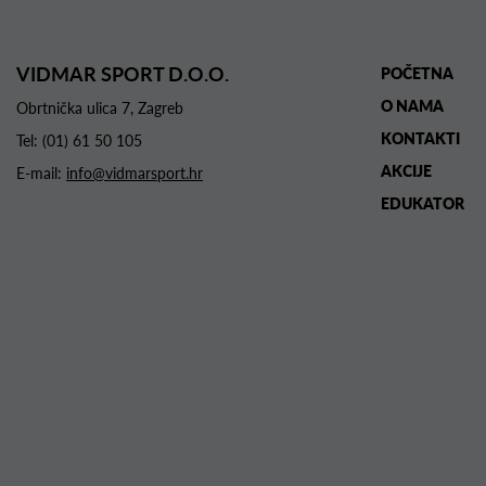
VIDMAR SPORT D.O.O.
POČETNA
O NAMA
Obrtnička ulica 7, Zagreb
KONTAKTI
Tel:
(01) 61 50 105
AKCIJE
E-mail:
info@vidmarsport.hr
EDUKATOR