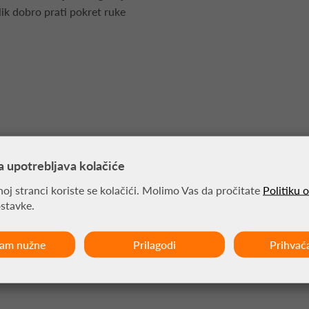
ik dobro prati pokret ruke
a upotrebljava kolačiće
oj stranci koriste se kolačići. Molimo Vas da pročitate
Politiku 
ostavke.
rima i prema dobivenoj mjeri
ćam nužne
Prilagodi
Prihvać
 odnosno najširi dio