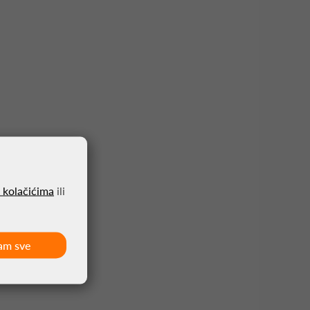
o kolačićima
ili
am sve