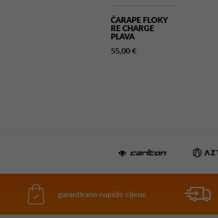
RAPE FLOKY
ČARAPE FLOKY
 CHARGE
RE CHARGE
NA
PLAVA
00 €
55,00 €
garantirano najniže cijene