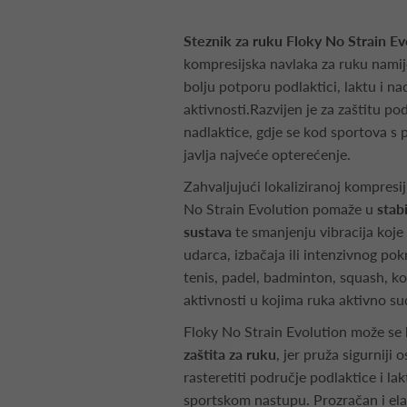
Steznik za ruku Floky No Strain Ev
kompresijska navlaka za ruku namij
bolju potporu podlaktici, laktu i na
aktivnosti.Razvijen je za zaštitu pod
nadlaktice, gdje se kod sportova s
javlja najveće opterećenje.
Zahvaljujući lokaliziranoj kompresiji
No Strain Evolution pomaže u
stab
sustava
te smanjenju vibracija koje
udarca, izbačaja ili intenzivnog pok
tenis, padel, badminton, squash, ko
aktivnosti u kojima ruka aktivno su
Floky No Strain Evolution može se 
zaštita za ruku
, jer pruža sigurniji 
rasteretiti područje podlaktice i la
sportskom nastupu. Prozračan i ela