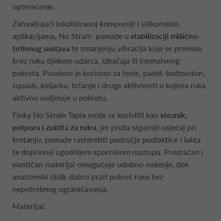
opterećenje.
Zahvaljujući lokaliziranoj kompresiji i silikonskim
aplikacijama, No Strain pomaže u
stabilizaciji mišićno-
tetivnog sustava
te smanjenju vibracija koje se prenose
kroz ruku tijekom udarca, izbačaja ili intenzivnog
pokreta. Posebno je koristan za tenis, padel, badminton,
squash, košarku, trčanje i druge aktivnosti u kojima ruka
aktivno sudjeluje u pokretu.
Floky No Strain Tapia može se koristiti kao
steznik,
potpora i zaštita za ruku
, jer pruža sigurniji osjećaj pri
kretanju, pomaže rasteretiti područje podlaktice i lakta
te doprinosi ugodnijem sportskom nastupu. Prozračan i
elastičan materijal omogućuje udobno nošenje, dok
anatomski oblik dobro prati pokret ruke bez
nepotrebnog ograničavanja.
Materijal: