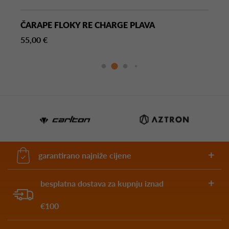
ČARAPE FLOKY RE CHARGE PLAVA
55,00 €
garantirano najniže cijene
besplatna dostava za kupnju iznad
€100