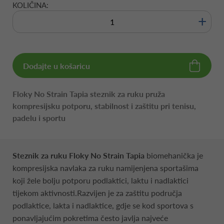
KOLIČINA:
+
Dodajte u košaricu
Floky No Strain Tapia steznik za ruku pruža
kompresijsku potporu, stabilnost i zaštitu pri tenisu,
padelu i sportu
Steznik za ruku Floky No Strain
Tapia
biomehanička je
kompresijska navlaka za ruku namijenjena sportašima
koji žele bolju potporu podlaktici, laktu i nadlaktici
tijekom aktivnosti.Razvijen je za zaštitu područja
podlaktice, lakta i nadlaktice, gdje se kod sportova s
ponavljajućim pokretima često javlja najveće