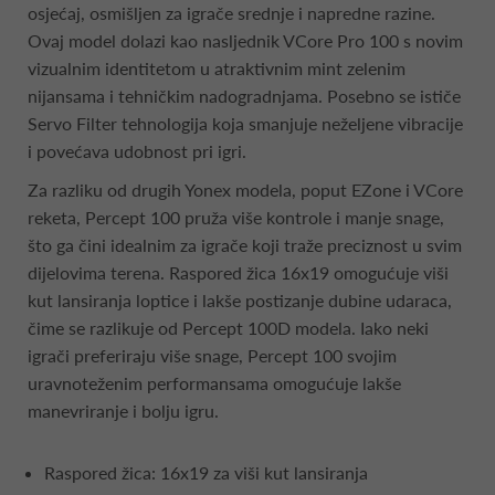
osjećaj, osmišljen za igrače srednje i napredne razine.
Ovaj model dolazi kao nasljednik VCore Pro 100 s novim
vizualnim identitetom u atraktivnim mint zelenim
nijansama i tehničkim nadogradnjama. Posebno se ističe
Servo Filter tehnologija koja smanjuje neželjene vibracije
i povećava udobnost pri igri.
Za razliku od drugih Yonex modela, poput EZone i VCore
reketa, Percept 100 pruža više kontrole i manje snage,
što ga čini idealnim za igrače koji traže preciznost u svim
dijelovima terena. Raspored žica 16x19 omogućuje viši
kut lansiranja loptice i lakše postizanje dubine udaraca,
čime se razlikuje od Percept 100D modela. Iako neki
igrači preferiraju više snage, Percept 100 svojim
uravnoteženim performansama omogućuje lakše
manevriranje i bolju igru.
Raspored žica: 16x19 za viši kut lansiranja