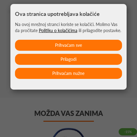
Ova stranica upotrebljava kolačiće
Na ovoj mrežnoj stranci koriste se kolačići. Molimo Vas
PERFORMANSE
da pročitate
Politiku o kolačićima
ili prilagodite postavke.
Prihvaćam sve
8
KONTROLA
Prilagodi
8
SNAGA
Prihvaćam nužne
MOŽDA VAS ZANIMA
-15%