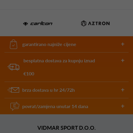
garantirano najniže cijene
besplatna dostava za kupnju iznad
€100
brza dostava u hr 24/72h
povrat/zamjena unutar 14 dana
VIDMAR SPORT D.O.O.