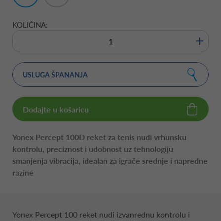
3/8"
1/4"
KOLIČINA:
+
USLUGA ŠPANANJA
Dodajte u košaricu
Yonex Percept 100D reket za tenis nudi vrhunsku
kontrolu, preciznost i udobnost uz tehnologiju
smanjenja vibracija, idealan za igrače srednje i napredne
razine
Yonex Percept 100 reket nudi izvanrednu kontrolu i