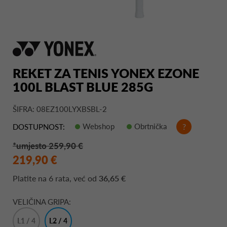
REKET ZA TENIS YONEX EZONE
100L BLAST BLUE 285G
ŠIFRA: 08EZ100LYXBSBL-2
Webshop
Obrtnička
?
DOSTUPNOST:
*umjesto 259,90 €
219,90 €
Platite na
6 rata
, već od
36,65 €
VELIČINA GRIPA:
L1 / 4
L2 / 4