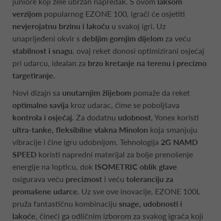
juniore koji žele ubrzan napredak. S ovom
lakšom
verzijom
popularnog EZONE 100, igrači će osjetiti
nevjerojatnu brzinu i lakoću
u svakoj igri. Uz
unaprijeđeni okvir s
debljim gornjim dijelom
za veću
stabilnost i snagu
, ovaj reket donosi optimizirani osjećaj
pri udarcu, idealan za
brzo kretanje na terenu i precizno
targetiranje.
Novi dizajn sa
unutarnjim žlijebom
pomaže da reket
optimalno savija
kroz udarac, čime se poboljšava
kontrola i osjećaj.
Za dodatnu
udobnost
, Yonex koristi
ultra-tanke, fleksibilne vlakna Minolon
koja smanjuju
vibracije i čine igru udobnijom. Tehnologija
2G NAMD
SPEED
koristi napredni materijal za bolje prenošenje
energije na lopticu, dok
ISOMETRIC oblik glave
osigurava veću
preciznost
i veću
toleranciju za
promašene udarce.
Uz sve ove inovacije, EZONE 100L
pruža fantastičnu kombinaciju
snage, udobnosti i
lakoće
, čineći ga odličnim izborom za svakog igrača koji