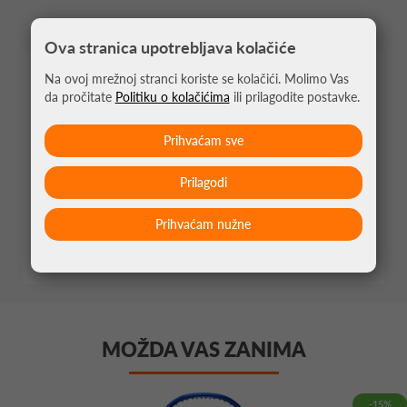
Ova stranica upotrebljava kolačiće
Na ovoj mrežnoj stranci koriste se kolačići. Molimo Vas
PERFORMANSE
da pročitate
Politiku o kolačićima
ili prilagodite postavke.
Prihvaćam sve
8
KONTROLA
Prilagodi
Prihvaćam nužne
8
SNAGA
MOŽDA VAS ZANIMA
-15%