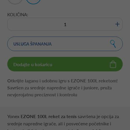
1/8"
1/4"
KOLIČINA:
+
USLUGA ŠPANANJA
Dodajte u košaricu
Otkrijte laganu i udobnu igru s EZONE 100L reketom!
Savršen za srednje napredne igrače i juniore, pruža
nevjerojatnu preciznost i kontrolu
Yonex
EZONE 100L reket za tenis
savršena je opcija za
srednje napredne igrače, ali i posvećene početnike i